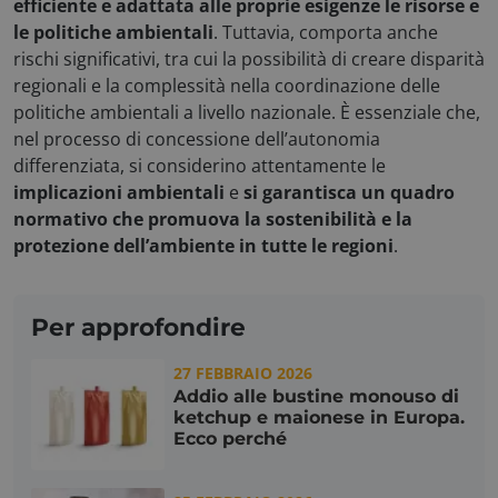
efficiente e adattata alle proprie esigenze le risorse e
le politiche ambientali
. Tuttavia, comporta anche
rischi significativi, tra cui la possibilità di creare disparità
regionali e la complessità nella coordinazione delle
politiche ambientali a livello nazionale. È essenziale che,
nel processo di concessione dell’autonomia
x-ms-cpim-
.access.consulcesi.it
cache|yzmutroz00mpsyvmlz7hra_0
differenziata, si considerino attentamente le
implicazioni ambientali
e
si garantisca un quadro
normativo che promuova la sostenibilità e la
protezione dell’ambiente in tutte le regioni
.
__cf_bm
Cloudflare Inc.
.hubspotusercontent-
na1.net
Per approfondire
27 FEBBRAIO 2026
Addio alle bustine monouso di
ketchup e maionese in Europa.
Ecco perché
visid_incap_2921979
.certid.it