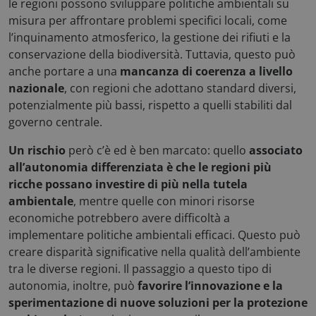
le regioni possono sviluppare politiche ambientali su
misura per affrontare problemi specifici locali, come
l’inquinamento atmosferico, la gestione dei rifiuti e la
conservazione della biodiversità. Tuttavia, questo può
anche portare a una
mancanza di coerenza a livello
__cf_bm
Cloudflare Inc.
nazionale
, con regioni che adottano standard diversi,
.hs-analytics.net
potenzialmente più bassi, rispetto a quelli stabiliti dal
governo centrale.
Un rischio
però c’è ed è ben marcato: quello
associato
Google Privacy Policy
all’autonomia differenziata è che le regioni più
ricche possano investire di più nella tutela
ambientale
, mentre quelle con minori risorse
economiche potrebbero avere difficoltà a
_ga
Google LLC
.consulcesi.it
implementare politiche ambientali efficaci. Questo può
creare disparità significative nella qualità dell’ambiente
tra le diverse regioni
.
Il passaggio a questo tipo di
autonomia, inoltre, può
favorire l’innovazione e la
sperimentazione di nuove soluzioni per la protezione