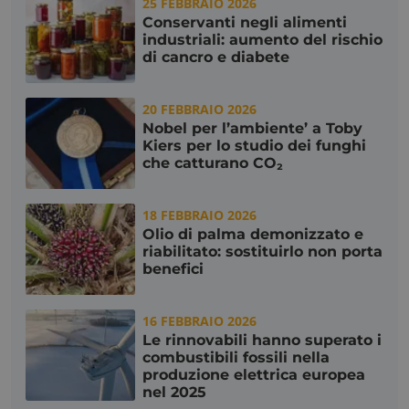
25 FEBBRAIO 2026
Conservanti negli alimenti
industriali: aumento del rischio
di cancro e diabete
20 FEBBRAIO 2026
FPGSID
Google
.consulcesi.it
Nobel per l’ambiente’ a Toby
Kiers per lo studio dei funghi
che catturano CO₂
18 FEBBRAIO 2026
_tteu
www.consulcesi.it
Olio di palma demonizzato e
riabilitato: sostituirlo non porta
_ga_43LZ6EVDJX
Google LLC
benefici
.consulcesi.it
16 FEBBRAIO 2026
Le rinnovabili hanno superato i
combustibili fossili nella
VISITOR_PRIVACY_METADATA
YouTube
produzione elettrica europea
.youtube.com
nel 2025