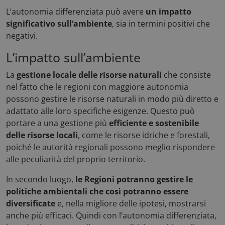
L’autonomia differenziata può avere
un impatto
Preferenze
significativo sull’ambiente
, sia in termini positivi che
negativi.
L’impatto sull’ambiente
La
gestione locale delle risorse naturali
che consiste
nel fatto che le regioni con maggiore autonomia
Necessari
Statistici
Marketing
possono gestire le risorse naturali in modo più diretto e
Preferenze
adattato alle loro specifiche esigenze. Questo può
I cookie necessari contribuiscono a rendere fruibile
portare a una gestione più
efficiente e sostenibile
il sito web abilitandone funzionalità di base quali la
delle risorse locali
, come le risorse idriche e forestali,
navigazione sulle pagine e l'accesso alle aree
protette del sito. Il sito web non è in grado di
poiché le autorità regionali possono meglio rispondere
funzionare correttamente senza questi cookie.
alle peculiarità del proprio territorio.
Nome
Fornitore / Dominio
In secondo luogo,
le Regioni potranno gestire le
x-ms-cpim-csrf
Microsoft
politiche ambientali che così potranno essere
.access.consulcesi.it
diversificate
e, nella migliore delle ipotesi, mostrarsi
anche più efficaci. Quindi con l’autonomia differenziata,