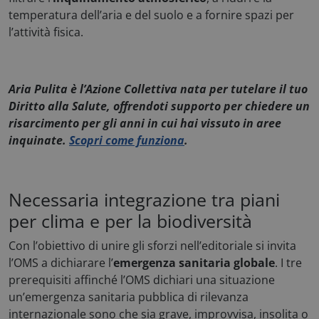
Preferenze
temperatura dell’aria e del suolo e a fornire spazi per
l’attività fisica.
Aria Pulita è l’Azione Collettiva nata per tutelare il tuo
Diritto alla Salute, offrendoti supporto per chiedere un
Necessari
Statistici
Marketing
risarcimento per gli anni in cui hai vissuto in aree
Preferenze
inquinate.
Scopri come funziona
.
I cookie necessari contribuiscono a rendere fruibile
il sito web abilitandone funzionalità di base quali la
navigazione sulle pagine e l'accesso alle aree
protette del sito. Il sito web non è in grado di
Necessaria integrazione tra piani
funzionare correttamente senza questi cookie.
per clima e per la biodiversità
Nome
Fornitore / Dominio
x-ms-cpim-csrf
Microsoft
Con l’obiettivo di unire gli sforzi nell’editoriale si invita
.access.consulcesi.it
l’OMS a dichiarare l’
emergenza sanitaria globale
. I tre
prerequisiti affinché l’OMS dichiari una situazione
un’emergenza sanitaria pubblica di rilevanza
internazionale sono che sia grave, improvvisa, insolita o