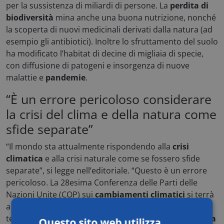
per la sussistenza di miliardi di persone. La
perdita di
biodiversità
mina anche una buona nutrizione, nonché
la scoperta di nuovi medicinali derivati dalla natura (ad
esempio gli antibiotici). Inoltre lo sfruttamento del suolo
ha modificato l’habitat di decine di migliaia di specie,
con diffusione di patogeni e insorgenza di nuove
malattie e
pandemie
.
“È un errore pericoloso considerare
la crisi del clima e della natura come
sfide separate”
“Il mondo sta attualmente rispondendo alla
crisi
climatica
e alla crisi naturale come se fossero sfide
separate”, si legge nell’editoriale. “Questo è un errore
pericoloso. La 28esima Conferenza delle Parti delle
Nazioni Unite (COP) sui
cambiamenti climatici
si terrà
a Dubai, mentre la 16esima COP sulla biodiversità si
terrà in Turchia nel 2024. Le stesse
comunità di ricerca
Questo sito web utilizza