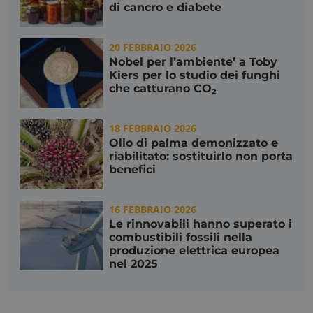
di cancro e diabete
20 FEBBRAIO 2026
Nobel per l’ambiente’ a Toby
x-ms-cpim-
.access.consulcesi.it
Kiers per lo studio dei funghi
cache|yzmutroz00mpsyvmlz7hra_0
che catturano CO₂
18 FEBBRAIO 2026
Olio di palma demonizzato e
__cf_bm
Cloudflare Inc.
riabilitato: sostituirlo non porta
.hubspotusercontent-
benefici
na1.net
16 FEBBRAIO 2026
Le rinnovabili hanno superato i
combustibili fossili nella
produzione elettrica europea
nel 2025
visid_incap_2921979
.certid.it