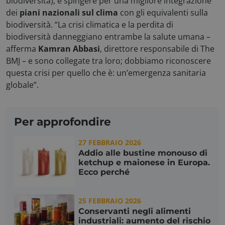
biodiversità), e spingere per una migliore integrazione
dei
piani nazionali sul clima
con gli equivalenti sulla
biodiversità. “La crisi climatica e la perdita di
biodiversità danneggiano entrambe la salute umana –
afferma
Kamran Abbasi
, direttore responsabile di The
BMJ – e sono collegate tra loro; dobbiamo riconoscere
questa crisi per quello che è: un’emergenza sanitaria
globale”.
Per approfondire
27 FEBBRAIO 2026
Addio alle bustine monouso di
ketchup e maionese in Europa.
Ecco perché
__cf_bm
Cloudflare Inc.
.hubspot.com
25 FEBBRAIO 2026
Conservanti negli alimenti
industriali: aumento del rischio