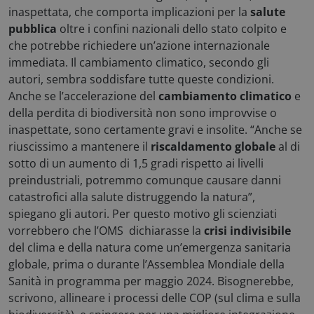
inaspettata, che comporta implicazioni per la
salute
pubblica
oltre i confini nazionali dello stato colpito e
che potrebbe richiedere un’azione internazionale
immediata. Il cambiamento climatico, secondo gli
__cf_bm
Cloudflare Inc.
.hs-analytics.net
autori, sembra soddisfare tutte queste condizioni.
Anche se l’accelerazione del
cambiamento climatico
e
della perdita di biodiversità non sono improvvise o
inaspettate, sono certamente gravi e insolite. “Anche se
Google Privacy Policy
riuscissimo a mantenere il
riscaldamento globale
al di
sotto di un aumento di 1,5 gradi rispetto ai livelli
preindustriali, potremmo comunque causare danni
catastrofici alla salute distruggendo la natura”,
_ga
Google LLC
.consulcesi.it
spiegano gli autori. Per questo motivo gli scienziati
vorrebbero che l’OMS dichiarasse la
crisi indivisibile
del clima e della natura come un’emergenza sanitaria
globale, prima o durante l’Assemblea Mondiale della
Sanità in programma per maggio 2024. Bisognerebbe,
scrivono, allineare i processi delle COP (sul clima e sulla