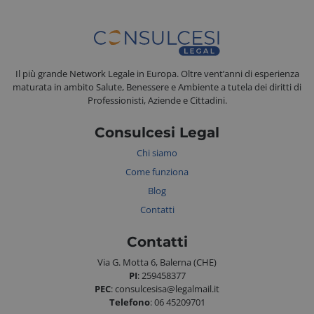
FPGSID
Google
Il più grande Network Legale in Europa. Oltre vent’anni di esperienza
.consulcesi.it
maturata in ambito Salute, Benessere e Ambiente a tutela dei diritti di
Professionisti, Aziende e Cittadini.
Consulcesi Legal
Chi siamo
_tteu
www.consulcesi.it
Come funziona
_ga_43LZ6EVDJX
Google LLC
Blog
.consulcesi.it
Contatti
Contatti
Via G. Motta 6, Balerna (CHE)
VISITOR_PRIVACY_METADATA
YouTube
.youtube.com
PI
: 259458377
PEC
: consulcesisa@legalmail.it
Telefono
: 06 45209701