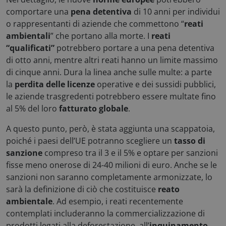
comportare una
pena detentiva
di 10 anni per individui
o rappresentanti di aziende che commettono “
reati
ambientali
” che portano alla morte. I
reati
Necessari
Statistici
Marketing
“qualificati”
potrebbero portare a una pena detentiva
Preferenze
di otto anni, mentre altri reati hanno un limite massimo
di cinque anni. Dura la linea anche sulle multe: a parte
I cookie necessari contribuiscono a rendere fruibile
il sito web abilitandone funzionalità di base quali la
la
perdita delle licenze
operative e dei sussidi pubblici,
navigazione sulle pagine e l'accesso alle aree
le aziende trasgredenti potrebbero essere multate fino
protette del sito. Il sito web non è in grado di
funzionare correttamente senza questi cookie.
al 5% del loro
fatturato globale
.
Nome
Fornitore / Dominio
A questo punto, però, è stata aggiunta una scappatoia,
x-ms-cpim-csrf
Microsoft
poiché i paesi dell’UE potranno scegliere un
tasso di
.access.consulcesi.it
sanzione
compreso tra il 3 e il 5% e optare per sanzioni
fisse meno onerose di 24-40 milioni di euro. Anche se le
sanzioni non saranno completamente armonizzate, lo
sarà la definizione di ciò che costituisce
reato
ambientale
. Ad esempio, i reati recentemente
contemplati includeranno la commercializzazione di
prodotti legati alla deforestazione, all’
inquinamento