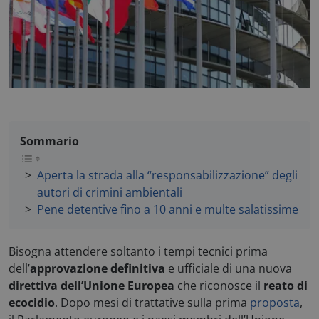
Sommario
Aperta la strada alla “responsabilizzazione” degli
autori di crimini ambientali
Pene detentive fino a 10 anni e multe salatissime
Bisogna attendere soltanto i tempi tecnici prima
dell’
approvazione definitiva
e ufficiale di una nuova
direttiva dell’Unione Europea
che riconosce il
reato di
ecocidio
. Dopo mesi di trattative sulla prima
proposta
,