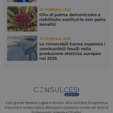
18 FEBBRAIO 2026
Olio di palma demonizzato e
riabilitato: sostituirlo non porta
benefici
16 FEBBRAIO 2026
Le rinnovabili hanno superato i
combustibili fossili nella
produzione elettrica europea
nel 2025
__cf_bm
Cloudflare Inc.
.hubspot.com
Il più grande Network Legale in Europa. Oltre vent’anni di esperienza
maturata in ambito Salute, Benessere e Ambiente a tutela dei diritti di
Professionisti, Aziende e Cittadini.