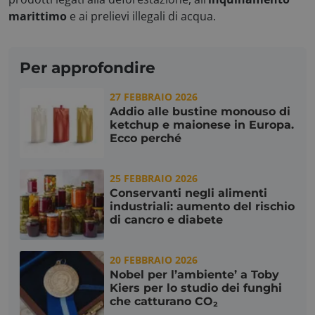
__cf_bm
Cloudflare Inc.
marittimo
e ai prelievi illegali di acqua.
.hs-analytics.net
Per approfondire
Google Privacy Policy
27 FEBBRAIO 2026
Addio alle bustine monouso di
ketchup e maionese in Europa.
Ecco perché
_ga
Google LLC
.consulcesi.it
25 FEBBRAIO 2026
Conservanti negli alimenti
industriali: aumento del rischio
di cancro e diabete
20 FEBBRAIO 2026
Nobel per l’ambiente’ a Toby
Kiers per lo studio dei funghi
che catturano CO₂