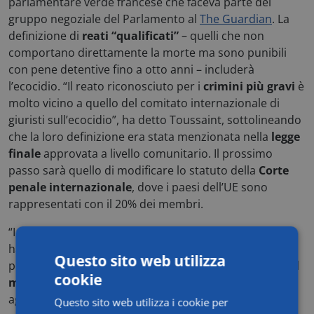
parlamentare verde francese che faceva parte del
gruppo negoziale del Parlamento al
The Guardian
. La
definizione di
reati “qualificati”
– quelli che non
comportano direttamente la morte ma sono punibili
con pene detentive fino a otto anni – includerà
l’ecocidio. “Il reato riconosciuto per i
crimini più gravi
è
molto vicino a quello del comitato internazionale di
giuristi sull’ecocidio”, ha detto Toussaint, sottolineando
che la loro definizione era stata menzionata nella
legge
finale
approvata a livello comunitario. Il prossimo
passo sarà quello di modificare lo statuto della
Corte
penale internazionale
, dove i paesi dell’UE sono
rappresentati con il 20% dei membri.
“I crimini ambientali sono gravi, lucrosi e in aumento”,
ha detto
Virginijus Sinkevičius
, commissario europeo
Questo sito web utilizza
per l’ambiente, gli oceani e la pesca. “I ricavi annuali del
cookie
mercato illegale
dei rifiuti nell’UE, ad esempio, si
aggirano tra i 4 e i 15 miliardi di euro” ha aggiunto. Al
Questo sito web utilizza i cookie per