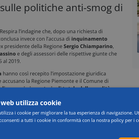
 sulle politiche anti-smog di
Respira l’indagine che, dopo una richiesta di
conclusa invece con l’accusa di
inquinamento
’ex presidente della Regione
Sergio Chiamparino
,
Fassino
e degli assessori delle rispettive giunte che
5 al 2019.
ca
hanno così
recepito l’impostazione giuridica
he accusano la Regione Piemonte e il Comune di
 di garanzia in materia di tutela della qualità
isure adeguate a raggiungere il rispetto dei valori
 web utilizza cookie
’aria previsti dalla normativa vigente”.
ilizza i cookie per migliorare la tua esperienza di navigazione. Ut
i l’accusa, “ha concorso a cagionare la grave
consenti a tutti i cookie in conformità con la nostra policy per i c
ia di Torino
e può integrare, così come ora ipotizzato
to di inquinamento ambientale introdotto dal
sabilità anche a titolo colposo
”.