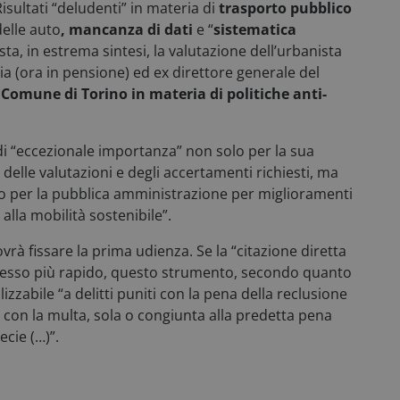
isultati “deludenti” in materia di
trasporto pubblico
29 minuti
Questo cookie viene utili
Google
elle auto
,
mancanza di dati
e “
sistematica
43
lo stato della sessione ute
.consulcesi.it
sta, in estrema sintesi, la valutazione dell’urbanista
secondi
di pagina.
ria (ora in pensione) ed ex direttore generale del
www.consulcesi.it
1 anno 1
mese
l
Comune di Torino in materia di politiche anti-
1 anno 1
Questo cookie viene utili
Google LLC
mese
Analytics per mantenere l
.consulcesi.it
sessione.
di “eccezionale importanza” non solo per la sua
_METADATA
5 mesi 4
Questo cookie viene utili
YouTube
delle valutazioni e degli accertamenti richiesti, ma
settimane
memorizzare le scelte di 
.youtube.com
dell'utente per la loro int
zzo per la pubblica amministrazione per miglioramenti
Registra i dati sul consens
 alla mobilità sostenibile”.
riguardo a varie politiche
sulla privacy, garantendo 
preferenze siano onorate 
vrà fissare la prima udienza. Se la “citazione diretta
future.
ocesso più rapido, questo strumento, secondo quanto
nt
5 mesi 3
Questo cookie viene utiliz
CookieScript
lizzabile “a delitti puniti con la pena della reclusione
settimane
Cookie-Script.com per ric
.consulcesi.it
preferenze di consenso su
con la multa, sola o congiunta alla predetta pena
visitatori. È necessario ch
cookie di Cookie-Script.c
ecie (…)”.
correttamente.
www.consulcesi.it
Sessione
Sessione
Questo cookie viene utili
Microsoft