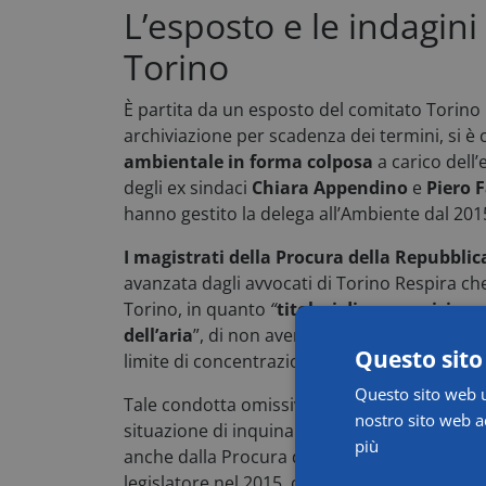
L’esposto e le indagini
Torino
È partita da un esposto del comitato Torino 
archiviazione per scadenza dei termini, si è 
ambientale in forma colposa
a carico del
l
degli ex sindaci
Chiara Appendino
e
Piero 
hanno gestito la delega all’Ambiente
dal 201
I magistrati della Procura della Repubbli
avanzata dagli avvocati di Torino Respira c
Torino, in quanto
“
titolari di una posizione
dell’aria
”, di non aver adottato negli anni “m
Questo sito
limite di concentrazione degli inquinanti nell
Questo sito web ut
Tale condotta omissiva, ha ribadito negli ann
nostro sito web ac
situazione di inquinamento che affligge
l’ar
più
anche dalla Procura della Repubblica, il rea
legislatore nel 2015, che prevede una respon