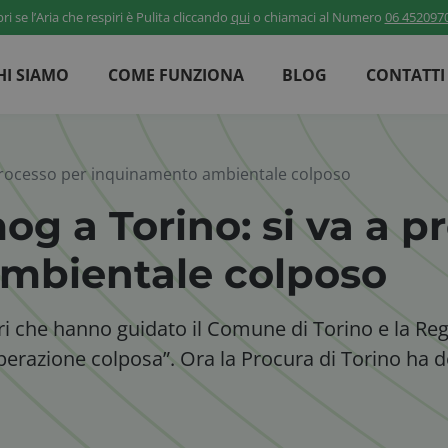
ri se l’Aria che respiri è Pulita cliccando
qui
o chiamaci al Numero
06 452097
HI SIAMO
COME FUNZIONA
BLOG
CONTATTI
a processo per inquinamento ambientale colposo
og a Torino: si va a p
ambientale colposo
ri che hanno guidato il Comune di Torino e la Regi
razione colposa”. Ora la Procura di Torino ha dep