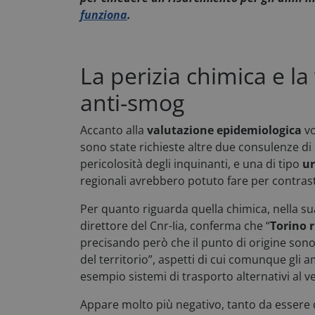
funziona
.
_ga
La perizia chimica e la
anti-smog
Accanto alla
valutazione epidemiologica
vo
sono state richieste altre due consulenze di 
__cf_bm
pericolosità degli inquinanti, e una di tipo
ur
regionali avrebbero potuto fare per contras
x-ms-cpim-
Per quanto riguarda quella chimica, nella su
cache|yzmutroz00
direttore del Cnr-Iia, conferma che “
Torino r
__cf_bm
precisando però che il punto di origine sono
del territorio”, aspetti di cui comunque gli
esempio sistemi di trasporto alternativi al ve
visid_incap_292197
Appare molto più negativo, tanto da essere de