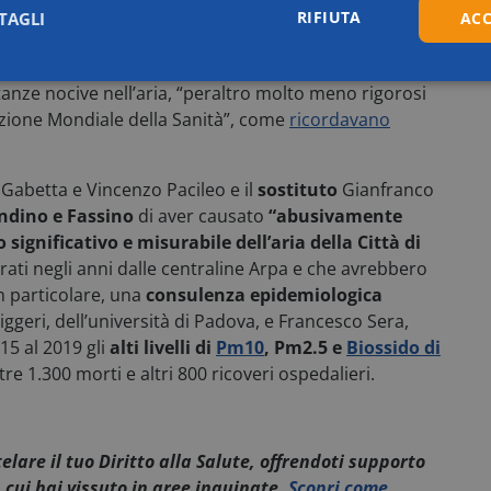
RIFIUTA
TAGLI
ACC
egionali e comunali
è quindi quella
di non aver fatto
erventi mancati”, “imprudenza”, “negligenza” – per
i
Statistici
Marketing
anze nocive nell’aria, “
peraltro molto meno rigorosi
zazione Mondiale della Sanità”, come
ricordavano
Gabetta e Vincenzo Pacileo e il
sostituto
Gianfranco
dino e Fassino
di aver causato
“abusivamente
Necessari
Statistici
Marketing
Preferenze
gnificativo e misurabile dell’aria della Città di
rati negli anni dalle centraline Arpa e che avrebbero
ntribuiscono a rendere fruibile il sito web abilitandone funzionalità di base quali la na
n particolare, una
consulenza epidemiologica
protette del sito. Il sito web non è in grado di funzionare correttamente senza questi co
iggeri, dell’università di Padova, e Francesco Sera,
Fornitore / Dominio
Scadenza
Descrizione
015 al 2019 gli
alti livelli di
Pm10
, Pm2.5 e
Biossido di
Sessione
Questo cookie viene utili
Microsoft
e 1.300 morti e altri 800 ricoveri ospedalieri.
gli attacchi Cross-Site Re
.access.consulcesi.it
assicurando che ogni inter
server sia unica e sicura.
29 minuti
Questo cookie viene utili
Cloudflare Inc.
59
distinguere tra umani e bo
.hs-analytics.net
telare il tuo Diritto alla Salute, offrendoti supporto
secondi
vantaggioso per il sito Web
 cui hai vissuto in aree inquinate.
Scopri come
effettuare rapporti validi s