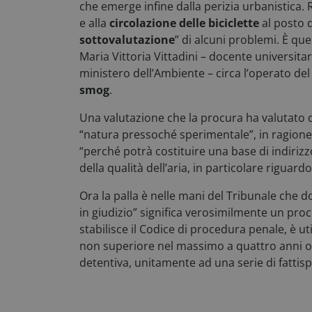
che emerge infine dalla perizia urbanistica. R
FPGSID
e alla
circolazione delle biciclette
al posto d
sottovalutazione
” di alcuni problemi. È que
Maria Vittoria Vittadini – docente universita
_tteu
ministero dell’Ambiente – circa l’operato de
smog
.
_ga_43LZ6EVDJX
Una valutazione che la procura ha valutato 
VISITOR_PRIVACY
“natura pressoché sperimentale”, in ragione 
“perché potrà costituire una base di indiri
della qualità dell’aria, in particolare riguardo
Ora la palla è nelle mani del Tribunale che do
in giudizio” significa verosimilmente un pr
CookieScriptConse
stabilisce il Codice di procedura penale, è uti
non superiore nel massimo a quattro anni o 
detentiva, unitamente ad una serie di fattisp
_tteus
x-ms-cpim-