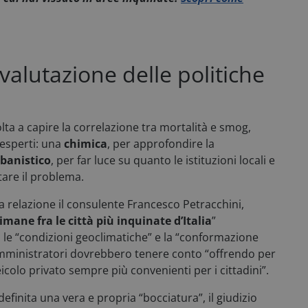
proprio sito Web.
1 anno 1
Questo nome di cookie è 
Google LLC
mese
Universal Analytics, che
.consulcesi.it
Google Privacy Policy
significativo del servizio d
comunemente utilizzato 
cookie viene utilizzato pe
 valutazione delle politiche
unici assegnando un num
modo casuale come identif
È incluso in ogni richiesta
e utilizzato per calcolare i 
sessioni e campagne per i 
dei siti.
lta a capire la correlazione tra mortalità e smog,
esperti: una
chimica
, per approfondire la
29 minuti
Questo cookie viene utili
Cloudflare Inc.
59
distinguere tra umani e bo
.hubspot.com
banistico
, per far luce su quanto le istituzioni locali e
secondi
vantaggioso per il sito Web
effettuare rapporti validi s
tare il problema.
proprio sito Web.
.access.consulcesi.it
Sessione
Questo cookie tecnico vie
a relazione il consulente Francesco Petracchini,
mpsyvmlz7hra_0
Microsoft Azure B2C per g
imane fra le città più inquinate d’Italia
”
29 minuti
Questo cookie viene utili
Cloudflare Inc.
 le “condizioni geoclimatiche” e la “conformazione
57
distinguere tra umani e bo
.hubspotusercontent-
secondi
vantaggioso per il sito Web
na1.net
 amministratori dovrebbero tenere conto “offrendo per
effettuare rapporti validi s
icolo privato sempre più convenienti per i cittadini”.
proprio sito Web.
9
.certid.it
1 anno
Preserva lo stato dell'uten
finita una vera e propria “bocciatura”, il giudizio
pagina per migliorare le p
web.