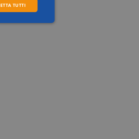
ETTA TUTTI
Preferenze
vigazione sulle pagine
okie.
zzato per prevenire
quest Forgery (CSRF),
azione client con il
zzato per
t. Ciò è
, al fine di
ull'utilizzo del