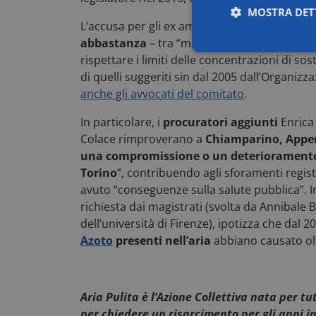
MOSTRA DET
L’accusa per gli ex
amministratori pubblici r
abbastanza
– tra “misure inadeguate”, “int
Necessar
rispettare i limiti delle concentrazioni di sost
di quelli suggeriti sin dal 2005 dall’Organiz
anche gli avvocati del comitato
.
In particolare,
i
procuratori aggiunti
Enrica 
Colace rimproverano a
Chiamparino, Appen
una compromissione o un deterioramento si
Torino
”, contribuendo agli sforamenti regist
I cookie necessari co
avuto “conseguenze sulla salute pubblica”. I
e l'accesso alle aree 
richiesta dai magistrati (svolta da Annibale B
Nome
dell’università di Firenze), ipotizza che dal 2
x-ms-cpim-csrf
Azoto
presenti nell’aria
abbiano causato oltr
__cf_bm
Aria Pulita è l’Azione Collettiva nata per tu
per chiedere un risarcimento per gli anni in