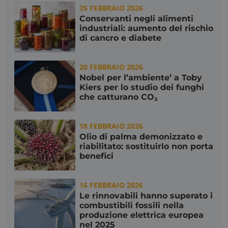
25 FEBBRAIO 2026
Conservanti negli alimenti
industriali: aumento del rischio
di cancro e diabete
20 FEBBRAIO 2026
x-ms-cpim-
.access.consulcesi.it
cache|yzmutroz00mpsyvmlz7hra_0
Nobel per l’ambiente’ a Toby
Kiers per lo studio dei funghi
che catturano CO₂
18 FEBBRAIO 2026
__cf_bm
Cloudflare Inc.
.hubspotusercontent-
Olio di palma demonizzato e
na1.net
riabilitato: sostituirlo non porta
benefici
16 FEBBRAIO 2026
Le rinnovabili hanno superato i
combustibili fossili nella
produzione elettrica europea
nel 2025
visid_incap_2921979
.certid.it