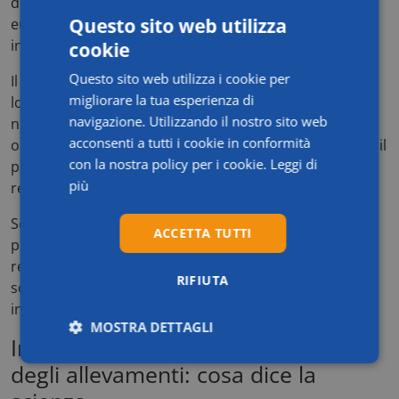
domestico. È una delle prime volte che una corte
Questo sito web utilizza
europea stabilisce un nesso diretto tra attività agricole
industriali e violazione dei diritti umani.
cookie
Questo sito web utilizza i cookie per
Il giudice ha anche evidenziato l’inerzia delle autorità
migliorare la tua esperienza di
locali, che non avevano adottato misure efficaci
navigazione. Utilizzando il nostro sito web
nonostante ripetute denunce. Di conseguenza, ha
acconsenti a tutti i cookie in conformità
ordinato la sospensione delle attività dell’allevamento, il
con la nostra policy per i cookie.
Leggi di
pagamento di un risarcimento ai residenti, e una
più
revisione delle autorizzazioni ambientali.
Secondo diversi giuristi ambientali, la pronuncia
ACCETTA TUTTI
potrebbe costituire un precedente importante,
replicabile anche in altri paesi dell’Unione Europea,
RIFIUTA
soprattutto laddove la convivenza tra allevamenti
intensivi e nuclei abitativi ha generato conflitti.
MOSTRA DETTAGLI
Implicazioni sanitarie e ambientali
Necessari
Statistici
Marketing
degli allevamenti: cosa dice la