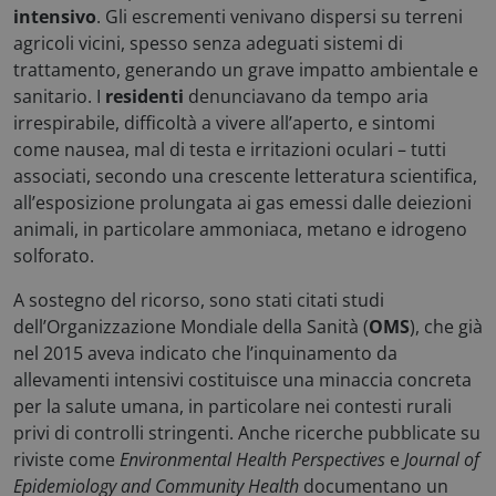
intensivo
. Gli escrementi venivano dispersi su terreni
agricoli vicini, spesso senza adeguati sistemi di
trattamento, generando un grave impatto ambientale e
sanitario. I
residenti
denunciavano da tempo aria
irrespirabile, difficoltà a vivere all’aperto, e sintomi
come nausea, mal di testa e irritazioni oculari – tutti
associati, secondo una crescente letteratura scientifica,
all’esposizione prolungata ai gas emessi dalle deiezioni
animali, in particolare ammoniaca, metano e idrogeno
solforato.
A sostegno del ricorso, sono stati citati studi
dell’Organizzazione Mondiale della Sanità (
OMS
), che già
nel 2015 aveva indicato che l’inquinamento da
allevamenti intensivi costituisce una minaccia concreta
per la salute umana, in particolare nei contesti rurali
privi di controlli stringenti. Anche ricerche pubblicate su
riviste come
Environmental Health Perspectives
e
Journal of
Epidemiology and Community Health
documentano un