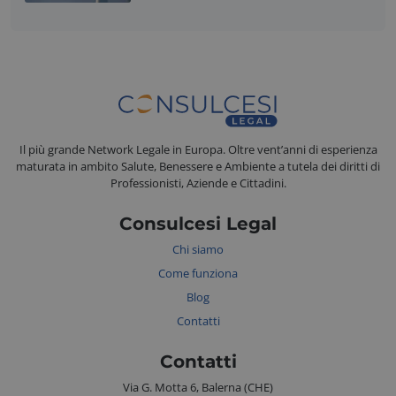
FPGSID
Google
.consulcesi.it
Il più grande Network Legale in Europa. Oltre vent’anni di esperienza
maturata in ambito Salute, Benessere e Ambiente a tutela dei diritti di
Professionisti, Aziende e Cittadini.
Consulcesi Legal
_tteu
www.consulcesi.it
Chi siamo
_ga_43LZ6EVDJX
Google LLC
Come funziona
.consulcesi.it
Blog
Contatti
Contatti
VISITOR_PRIVACY_METADATA
YouTube
.youtube.com
Via G. Motta 6, Balerna (CHE)