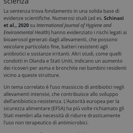
scienza
La sentenza trova fondamento in una solida base di
Preferenze
evidenze scientifiche. Numerosi studi (ad es.
Schinasi
et al., 2020
su
International Journal of Hygiene and
Environmental Health
) hanno evidenziato i rischi legati ai
bioaerosol generati dagli allevamenti, che possono
veicolare particolato fine, batteri resistenti agli
antibiotici e sostanze irritanti. Altri studi, come quelli
Necessari
Statistici
Marketing
condotti in Olanda e Stati Uniti, indicano un aumento
Preferenze
dei ricoveri per asma e bronchite nei bambini residenti
I cookie necessari contribuiscono a rendere fruibile
vicino a queste strutture.
il sito web abilitandone funzionalità di base quali la
navigazione sulle pagine e l'accesso alle aree
Un tema correlato è l’uso massiccio di antibiotici negli
protette del sito. Il sito web non è in grado di
funzionare correttamente senza questi cookie.
allevamenti intensivi, che contribuisce allo sviluppo
dell’antibiotico-resistenza. L’Autorità europea per la
Nome
Fornitore / Dominio
sicurezza alimentare (EFSA) ha più volte richiamato gli
x-ms-cpim-csrf
Microsoft
.access.consulcesi.it
Stati membri alla necessità di ridurre drasticamente
l’uso non terapeutico di antimicrobici.