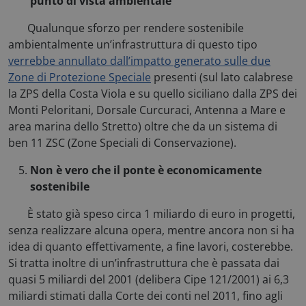
punto di vista ambientale
Qualunque sforzo per rendere sostenibile
ambientalmente un’infrastruttura di questo tipo
verrebbe annullato dall’impatto generato sulle due
Zone di Protezione Speciale
presenti (sul lato calabrese
la ZPS della Costa Viola e su quello siciliano dalla ZPS dei
Monti Peloritani, Dorsale Curcuraci, Antenna a Mare e
area marina dello Stretto) oltre che da un sistema di
ben 11 ZSC (Zone Speciali di Conservazione).
Non è vero che il ponte è economicamente
sostenibile
È stato già speso circa 1 miliardo di euro in progetti,
__cf_bm
Cloudflare Inc.
senza realizzare alcuna opera, mentre ancora non si ha
.hubspot.com
idea di quanto effettivamente, a fine lavori, costerebbe.
Si tratta inoltre di un’infrastruttura che è passata dai
quasi 5 miliardi del 2001 (delibera Cipe 121/2001) ai 6,3
miliardi stimati dalla Corte dei conti nel 2011, fino agli