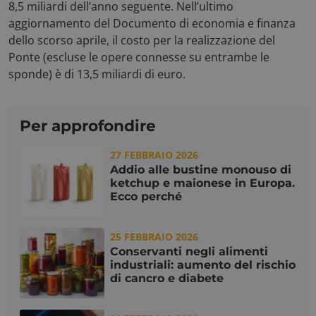
8,5 miliardi dell’anno seguente. Nell’ultimo
aggiornamento del Documento di economia e finanza
dello scorso aprile, il costo per la realizzazione del
x-ms-cpim-
.access.consulcesi.it
Ponte (escluse le opere connesse su entrambe le
cache|yzmutroz00mpsyvmlz7hra_0
sponde) è di 13,5 miliardi di euro.
Per approfondire
__cf_bm
Cloudflare Inc.
.hubspotusercontent-
na1.net
27 FEBBRAIO 2026
Addio alle bustine monouso di
ketchup e maionese in Europa.
Ecco perché
25 FEBBRAIO 2026
Conservanti negli alimenti
industriali: aumento del rischio
visid_incap_2921979
.certid.it
di cancro e diabete