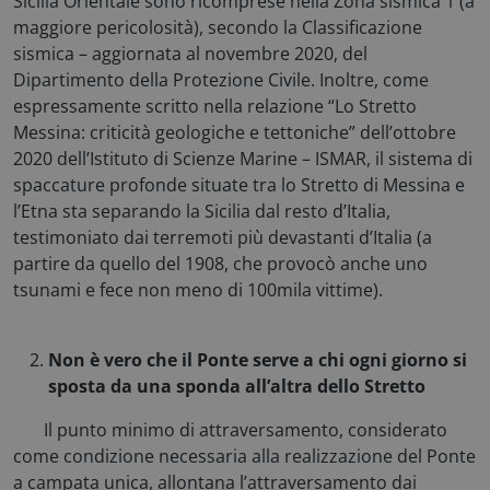
Sicilia Orientale sono ricomprese nella Zona sismica 1 (a
maggiore pericolosità), secondo la Classificazione
sismica – aggiornata al novembre 2020, del
Dipartimento della Protezione Civile. Inoltre, come
espressamente scritto nella relazione “Lo Stretto
Necessari
Statistici
Marketing
Messina: criticità geologiche e tettoniche” dell’ottobre
2020 dell’Istituto di Scienze Marine – ISMAR, il sistema di
Preferenze
spaccature profonde situate tra lo Stretto di Messina e
I cookie necessari contribuiscono a rendere fruibile
l’Etna sta separando la Sicilia dal resto d’Italia,
il sito web abilitandone funzionalità di base quali la
testimoniato dai terremoti più devastanti d’Italia (a
navigazione sulle pagine e l'accesso alle aree
protette del sito. Il sito web non è in grado di
partire da quello del 1908, che provocò anche uno
funzionare correttamente senza questi cookie.
tsunami e fece non meno di 100mila vittime).
Nome
Fornitore / Dominio
x-ms-cpim-csrf
Microsoft
.access.consulcesi.it
Non è vero che il Ponte serve a chi ogni giorno si
sposta da una sponda all’altra dello Stretto
Il punto minimo di attraversamento, considerato
come condizione necessaria alla realizzazione del Ponte
a campata unica, allontana l’attraversamento dai