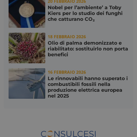
20 FEBBRAIO 2026
Nobel per l’ambiente’ a Toby
Kiers per lo studio dei funghi
FPGSID
che catturano CO₂
Google
.consulcesi.it
18 FEBBRAIO 2026
Olio di palma demonizzato e
riabilitato: sostituirlo non porta
benefici
_tteu
www.consulcesi.it
_ga_43LZ6EVDJX
Google LLC
16 FEBBRAIO 2026
.consulcesi.it
Le rinnovabili hanno superato i
combustibili fossili nella
produzione elettrica europea
nel 2025
VISITOR_PRIVACY_METADATA
YouTube
.youtube.com