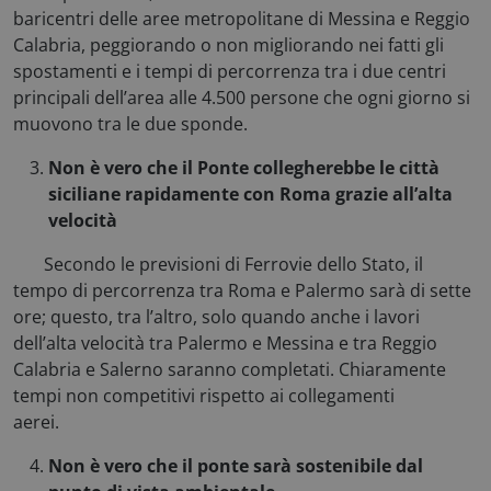
baricentri delle aree metropolitane di Messina e Reggio
Calabria, peggiorando o non migliorando nei fatti gli
__cf_bm
Cloudflare Inc.
spostamenti e i tempi di percorrenza tra i due centri
.hs-analytics.net
principali dell’area alle 4.500 persone che ogni giorno si
muovono tra le due sponde.
Non è vero che il Ponte collegherebbe le città
Google Privacy Policy
siciliane rapidamente con Roma grazie all’alta
velocità
Secondo le previsioni di Ferrovie dello Stato, il
_ga
Google LLC
tempo di percorrenza tra Roma e Palermo sarà di sette
.consulcesi.it
ore; questo, tra l’altro, solo quando anche i lavori
dell’alta velocità tra Palermo e Messina e tra Reggio
Calabria e Salerno saranno completati. Chiaramente
tempi non competitivi rispetto ai collegamenti
aerei.
Non è vero che il ponte sarà sostenibile dal