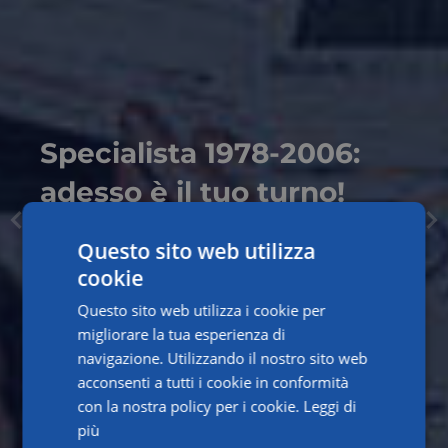
Quotidiano Sanità CLUB:
più opportunità, più
valore, ogni giorno al
fianco dei professionisti
sanitari
Questo sito web utilizza
Formazione, aggiornamento continuo e
cookie
servizi esclusivi: tutto ciò che ti serve per
Questo sito web utilizza i cookie per
crescere e lavorare al meglio, in un unico
migliorare la tua esperienza di
ecosistema digitale.
navigazione. Utilizzando il nostro sito web
SCOPRI QUOTIDIANO SANITÀ CLUB
acconsenti a tutti i cookie in conformità
con la nostra policy per i cookie.
Leggi di
più