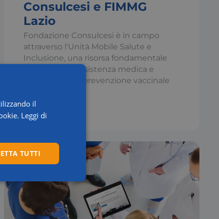
Consulcesi e FIMMG
Lazio
Fondazione Consulcesi è in campo
attraverso l'Unità Mobile Salute e
Inclusione, una risorsa fondamentale
per garantire assistenza medica e
promuovere la prevenzione vaccinale
ilizzando il
ookie.
Leggi di
Leggi di più
ETTA TUTTI
Preferenze