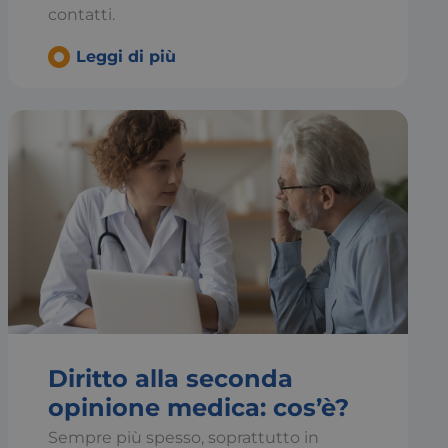
contatti.
ato per distinguere
Leggi di più
ggioso per il sito
pporti validi
o Web.
 utilizzato da
ire la sessione.
ato per distinguere
ggioso per il sito
pporti validi
o Web.
tra le richieste di
stazioni del sito
ato per preservare lo
ra le richieste di
Diritto alla seconda
zato da Google
tato della sessione.
opinione medica: cos’è?
zato per memorizzare
Sempre più spesso, soprattutto in
cy dell'utente per la