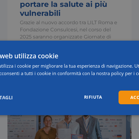
portare la salute ai più
vulnerabili
Grazie al nuovo accordo tra LILT Roma e
Fondazione Consulcesi, nel corso del
2025 saranno organizzate Giornate di
Prevenzione mensili con screening
oncologici gratuiti nelle zone più
web utilizza cookie
vulnerabili della città.
ilizza i cookie per migliorare la tua esperienza di navigazione. Ut
consenti a tutti i cookie in conformità con la nostra policy per i c
Leggi di più
RIFIUTA
TAGLI
ACC
Statistici
Marketing