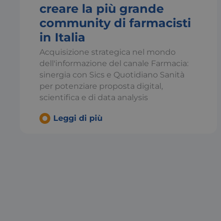
creare la più grande
community di farmacisti
in Italia
CookieScriptConse
Acquisizione strategica nel mondo
dell'informazione del canale Farmacia:
sinergia con Sics e Quotidiano Sanità
per potenziare proposta digital,
_tteus
scientifica e di data analysis
x-ms-cpim-
sso:consulcesib2c.
Leggi di più
__cf_bm
incap_ses_537_2921
x-ms-cpim-cache|h
yz0x-a_0
__cf_bm