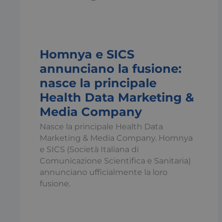
Homnya e SICS
I cookie necessari con
e l'accesso alle aree 
annunciano la fusione:
Nome
nasce la principale
x-ms-cpim-csrf
Health Data Marketing &
Media Company
__cf_bm
Nasce la principale Health Data
Marketing & Media Company. Homnya
e SICS (Società Italiana di
_ga
Comunicazione Scientifica e Sanitaria)
annunciano ufficialmente la loro
fusione.