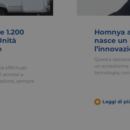
e 1.200
Homnya ac
Unità
nasce un 
e
l’innovaz
Questa operazio
un ecosistema s
ià effettuati
tecnologia, co
00 accessi a
olazione, sempre
Leggi di pi