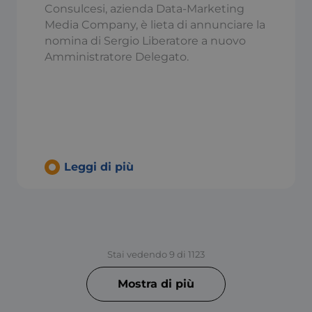
loro interazione con il sito. 
Consulcesi, azienda Data-Marketing
consenso del visitatore rigu
Media Company, è lieta di annunciare la
politiche e impostazioni sul
garantendo che le loro pref
nomina di Sergio Liberatore a nuovo
onorate nelle sessioni futur
Amministratore Delegato.
nt
5 mesi 3
Questo cookie viene utilizza
CookieScript
settimane
Cookie-Script.com per ricor
.consulcesi.it
consenso sui cookie dei visi
che il banner dei cookie di
funzioni correttamente.
www.consulcesi.it
Sessione
Sessione
Questo cookie viene utilizz
Microsoft
onmicrosoft.com_0
Azure B2C per mantenere la
.access.consulcesi.it
Leggi di più
29 minuti
Questo cookie viene utilizz
Cloudflare Inc.
10
tra umani e bot. Ciò è vanta
.info.consulcesi.it
secondi
Web, al fine di effettuare ra
sull'utilizzo del proprio sit
979
.certid.it
Sessione
Preserva lo stato dell'utente 
pagina per migliorare le pre
web.
Stai vedendo
9
di
1123
ibpmrz9i0-d-bo-
.access.consulcesi.it
Sessione
Questo cookie tecnico viene
Microsoft Azure B2C per gest
Mostra di più
29 minuti
Questo cookie viene utilizz
Cloudflare Inc.
59
tra umani e bot. Ciò è vanta
.hs-banner.com