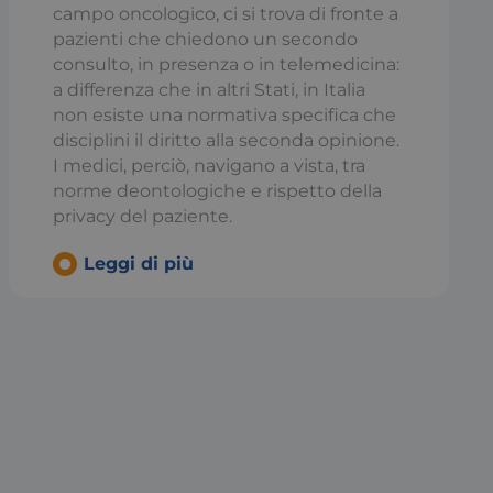
Registra i dati sul
campo oncologico, ci si trova di fronte a
ardo a varie
pazienti che chiedono un secondo
la privacy,
erenze siano
consulto, in presenza o in telemedicina:
e.
a differenza che in altri Stati, in Italia
to dal servizio
non esiste una normativa specifica che
dare le preferenze di
tatori. È necessario
disciplini il diritto alla seconda opinione.
 Cookie-Script.com
I medici, perciò, navigano a vista, tra
norme deontologiche e rispetto della
privacy del paziente.
ato da Microsoft
 sessione SSO.
Leggi di più
ato per distinguere
ggioso per il sito
pporti validi
o Web.
tra le richieste di
stazioni del sito
 utilizzato da
ire la sessione.
ato per distinguere
ggioso per il sito