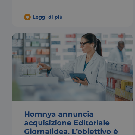
__cf_bm
Leggi di più
x-ms-cpim-
cache|yzmutroz00
__cf_bm
visid_incap_292197
FPGSID
_tteu
Homnya annuncia
_ga_43LZ6EVDJX
acquisizione Editoriale
VISITOR_PRIVACY_
Giornalidea. L’obiettivo è