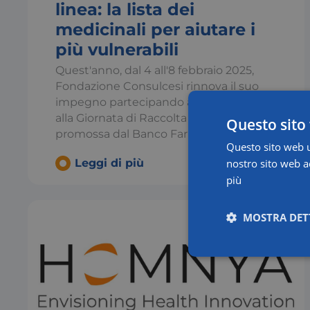
linea: la lista dei
medicinali per aiutare i
più vulnerabili
Quest'anno, dal 4 all'8 febbraio 2025,
Fondazione Consulcesi rinnova il suo
impegno partecipando attivamente
alla Giornata di Raccolta del Farmaco
Questo sito 
promossa dal Banco Farmaceutico
Questo sito web ut
nostro sito web ac
Leggi di più
più
MOSTRA DET
Necessari