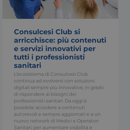
Consulcesi Club si
igazione sulle pagine
kie.
arricchisce: più contenuti
e servizi innovativi per
to per prevenire gli
tutti i professionisti
Forgery (CSRF),
ione client con il
sanitari
ato per distinguere
L’ecosistema di Consulcesi Club
ggioso per il sito
continua ad evolversi con soluzioni
pporti validi
o Web.
digitali sempre più innovative, in grado
sociato a Google
di rispondere ai bisogni dei
 un aggiornamento
professionisti sanitari. Da oggi è
analisi più
 Google. Questo
possibile accedere a contenuti
distinguere utenti
o generato in
autorevoli e sempre aggiornati e a un
atore del cliente. È
nuovo network di Medici e Operatori
pagina in un sito e
 di visitatori,
Sanitari, per aumentare visibilità e
pporti di analisi dei