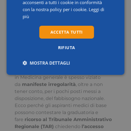
acconsenti a tutti i cookie in conformità
con la nostra policy per i cookie.
Leggi di
più
Accesso al corso di
formazione
ACCETTA TUTTI
specialistica in
RIFIUTA
Medicina generale
MOSTRA DETTAGLI
Il sistema a numero chiuso che regola
l’accesso al corso di formazione specialistica
Necessari
Statistici
Marketing
in Medicina generale è spesso viziato
da
manifeste irregolarità
, oltre a non
tener conto, per i pochi posti messi a
Preferenze
disposizione, del fabbisogno nazionale.
Ecco perché gli aspiranti medici di base
possono contestare la graduatoria e
fare
ricorso al Tribunale Amministrativo
Regionale (TAR)
chiedendo
l’accesso