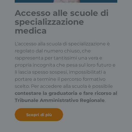
Accesso alle scuole di
Google Privacy Policy
specializzazione
medica
L’accesso alla scuola di specializzazione è
_ga
1
Google LLC
regolato dal numero chiuso, che
.consulcesi.it
rappresenta per tantissimi una vera e
propria incognita che pesa sul loro futuro e
li lascia spesso sospesi, impossibilitati a
portare a termine il percorso formativo
scelto. Per accedere alla scuola è possibile
contestare la graduatoria e fare ricorso al
Tribunale Amministrativo Regionale
.
Scopri di più