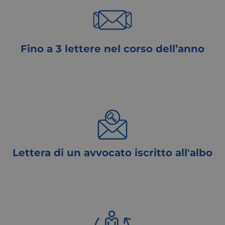
Fino a 3 lettere nel corso dell’anno
Ogni lettera/diffida a contenuto legale, fino a un massimo
di 3 per anno, non cumulabili, sarà redatta da un Avvocato
iscritto all'Ordine professionale
Lettera di un avvocato iscritto all'albo
Redazione di 3 lettere per: accesso atti amministrativi,
risposta Direzione Sanitaria reclamo utenza, pagamento
crediti, questioni condominiali, risarcimento danni,
rimborso ritardo voli, contestazione fatture telefonia ed
altro