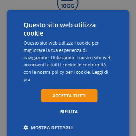
Risposta entro 10 giorni lavorativi
Questo sito web utilizza
cookie
Un nostro avvocato redigerà per te una lettera di diffida il
prima possibile, al massimo entro i 15 giorni lavorativi
Questo sito web utilizza i cookie per
successivi alla tua richiesta
migliorare la tua esperienza di
navigazione. Utilizzando il nostro sito web
acconsenti a tutti i cookie in conformità
con la nostra policy per i cookie.
Leggi di
più
Garanzia di riservatezza
Tutte le informazioni acquisite rimarranno riservate e non
ACCETTA TUTTI
saranno mai utilizzate per scopi diversi dall'attività di
consulenza
RIFIUTA
MOSTRA DETTAGLI