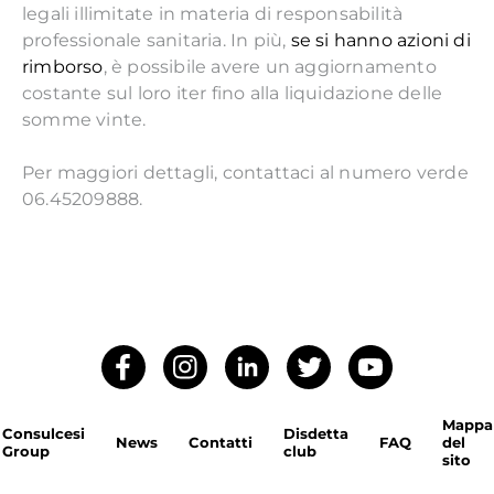
legali illimitate in materia di responsabilità
professionale sanitaria. In più,
se si hanno azioni di
rimborso
, è possibile avere un aggiornamento
costante sul loro iter fino alla liquidazione delle
somme vinte.
Per maggiori dettagli, contattaci al numero verde
06.45209888.
Mappa
Consulcesi
Disdetta
News
Contatti
FAQ
del
Group
club
sito