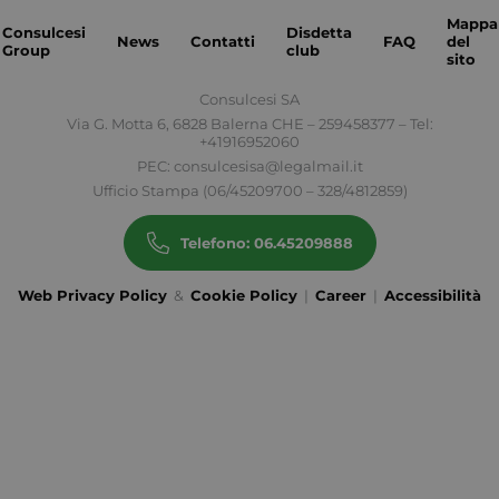
cache|yzmutroz00mpsyvmlz7hra_0
Mappa
Consulcesi
Disdetta
News
Contatti
FAQ
del
Group
club
sito
Consulcesi SA
Via G. Motta 6, 6828 Balerna CHE – 259458377 – Tel:
__cf_bm
Cloudflare Inc.
.hubspotusercontent-
+41916952060
na1.net
PEC:
consulcesisa@legalmail.it
Ufficio Stampa (06/45209700 – 328/4812859)
Telefono: 06.45209888
Web Privacy Policy
&
Cookie Policy
|
Career
|
Accessibilità
visid_incap_2921979
.certid.it
FPGSID
Google