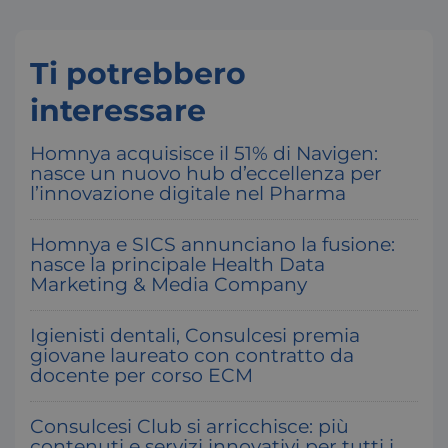
Ti potrebbero
Necessari
Statistici
Marketing
Preferenz
interessare
I cookie necessari contribuiscono a rendere fruibile il sito web abil
funzionalità di base quali la navigazione sulle pagine e l'accesso alle
Homnya acquisisce il 51% di Navigen:
protette del sito. Il sito web non è in grado di funzionare correttam
nasce un nuovo hub d’eccellenza per
questi cookie.
l’innovazione digitale nel Pharma
Nome
Fornitore / Dominio
x-ms-cpim-csrf
Microsoft
Homnya e SICS annunciano la fusione:
.access.consulcesi.it
nasce la principale Health Data
Marketing & Media Company
Igienisti dentali, Consulcesi premia
giovane laureato con contratto da
docente per corso ECM
Consulcesi Club si arricchisce: più
__cf_bm
Cloudflare Inc.
contenuti e servizi innovativi per tutti i
.hs-analytics.net