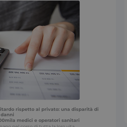
itardo rispetto al privato: una disparità di
 danni
 700mila medici e operatori sanitari
onano nel corso di tutta la loro vita