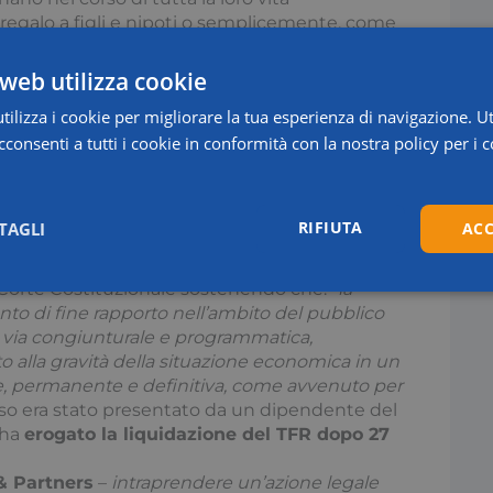
un regalo a figli e nipoti o semplicemente, come
te la lunga stagione della vecchiaia. Tuttavia,
reato un enorme divario tra i dipendenti
web utilizza cookie
ilizza i cookie per migliorare la tua esperienza di navigazione. Ut
ulcesi & Partners
, network legale
consenti a tutti i cookie in conformità con la nostra policy per i c
torie di
Consulcesi
nei tribunali di tutta Italia
o 45 giorni dalla cessazione del rapporto di
o assolutamente più lunghi,
fino a un massimo
mento”
.
RIFIUTA
TAGLI
ACC
oratori, tra cui circa 700mila medici e
 anche della recente ordinanza del Tribunale
la Corte Costituzionale sostenendo che: “
la
Statistici
Marketing
nto di fine rapporto nell’ambito del pubblico
n via congiunturale e programmatica,
alla gravità della situazione economica in un
le, permanente e definitiva, come avvenuto per
icorso era stato presentato da un dipendente del
 ha
erogato la liquidazione del TFR dopo 27
Necessari
Statistici
Marketing
Preferenze
& Partners
–
intraprendere un’azione legale
tribuiscono a rendere fruibile il sito web abilitandone funzionalità di base quali la nav