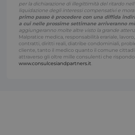
per la dichiarazione di illegittimità del ritardo ne
e l'accesso alle aree 
liquidazione degli interessi compensativi e morator
Nome
primo passo è procedere con una diffida indir
x-ms-cpim-csrf
a cui nelle prossime settimane arriveranno mig
aggiungeranno molte altre visto la grande atten
Malpratice medica, responsabilità erariale, lavoro
contratti, diritti reali, diatribe condominiali, pro
__cf_bm
cliente, tanto il medico quanto il comune cittadi
attraverso gli oltre mille consulenti che rispond
www.consulcesiandpartners.it
.
_ga
__cf_bm