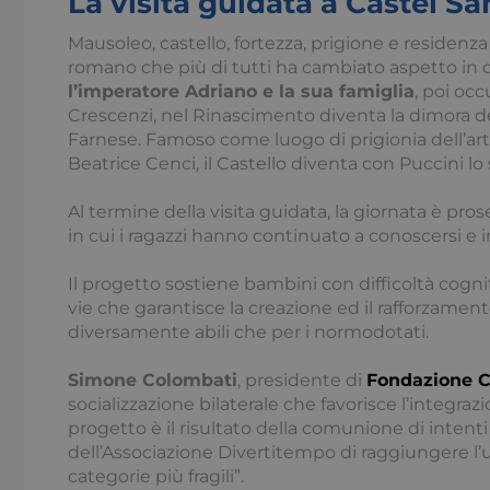
La visita guidata a Castel S
Mausoleo, castello, fortezza, prigione e residen
romano che più di tutti ha cambiato aspetto in d
l’imperatore Adriano e la sua famiglia
, poi oc
Crescenzi, nel Rinascimento diventa la dimora dei
Farnese. Famoso come luogo di prigionia dell’art
I cookie necessari con
Beatrice Cenci, il Castello diventa con Puccini lo
e l'accesso alle aree 
Nome
Al termine della visita guidata, la giornata è pros
x-ms-cpim-csrf
in cui i ragazzi hanno continuato a conoscersi e 
Il progetto sostiene bambini con difficoltà cogni
__cf_bm
vie che garantisce la creazione ed il rafforzamento
diversamente abili che per i normodotati.
Simone Colombati
, presidente di
Fondazione C
_ga
socializzazione bilaterale che favorisce l’integraz
progetto è il risultato della comunione di intent
dell’Associazione Divertitempo di raggiungere l’u
categorie più fragili”.