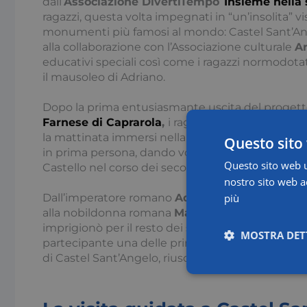
dall’
Associazione DivertiTempo
‘
Insieme nella 
ragazzi, questa volta impegnati in “un’insolita” vi
monumenti più famosi al mondo: Castel Sant’A
alla collaborazione con l’Associazione culturale
A
educativi speciali così come i ragazzi normodota
il mausoleo di Adriano.
Dopo la prima entusiasmante uscita del progetto 
Farnese di Caprarola
,
i ragazzi accompagnati da
la mattinata immersi nella storia di Castel Sant’A
Questo sito 
in prima persona, dando voce ai tanti noti person
Questo sito web ut
Castello nel corso dei secoli.
nostro sito web ac
più
Dall’imperatore romano
Adriano
che fece edific
alla nobildonna romana
Marozia
che volle celebr
imprigionò per il resto dei suoi giorni, le guide
MOSTRA DET
partecipante una delle principali figure storich
di Castel Sant’Angelo, riuscendo a coinvolgerli a
Necessari