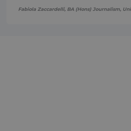
Fabiola Zaccardelli, BA (Hons) Journalism, Un
__cf_bm
x-ms-cpim-
cache|yzmutroz00
__cf_bm
visid_incap_292197
FPGSID
_tteu
_ga_43LZ6EVDJX