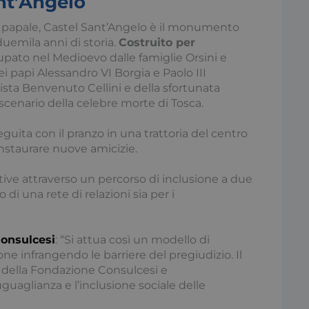
ant’Angelo
za papale, Castel Sant’Angelo è il monumento
uemila anni di storia.
Costruito per
cupato nel Medioevo dalle famiglie Orsini e
Necessari
Statistici
Marketing
Preferenze
 papi Alessandro VI Borgia e Paolo III
ista Benvenuto Cellini e della sfortunata
tribuiscono a rendere fruibile il sito web abilitandone funzionalità di base quali la nav
 scenario della celebre morte di Tosca.
protette del sito. Il sito web non è in grado di funzionare correttamente senza questi coo
Fornitore / Dominio
Scadenza
Descrizione
eguita con il pranzo in una trattoria del centro
Sessione
Questo cookie viene utilizza
Microsoft
instaurare nuove amicizie.
attacchi Cross-Site Request 
.access.consulcesi.it
assicurando che ogni interaz
server sia unica e sicura.
tive attraverso un percorso di inclusione a due
29 minuti
Questo cookie viene utilizz
Cloudflare Inc.
 di una rete di relazioni sia per i
59
tra umani e bot. Ciò è vanta
.hs-analytics.net
secondi
Web, al fine di effettuare ra
sull'utilizzo del proprio sit
onsulcesi
: “Si attua così un modello di
1 anno 1
Questo nome di cookie è as
Google LLC
mese
Universal Analytics, che è
.consulcesi.it
ione infrangendo le barriere del pregiudizio. Il
significativo del servizio di 
Google Privacy Policy
i della Fondazione Consulcesi e
comunemente utilizzato da
cookie viene utilizzato per 
guaglianza e l’inclusione sociale delle
unici assegnando un numer
modo casuale come identific
incluso in ogni richiesta di 