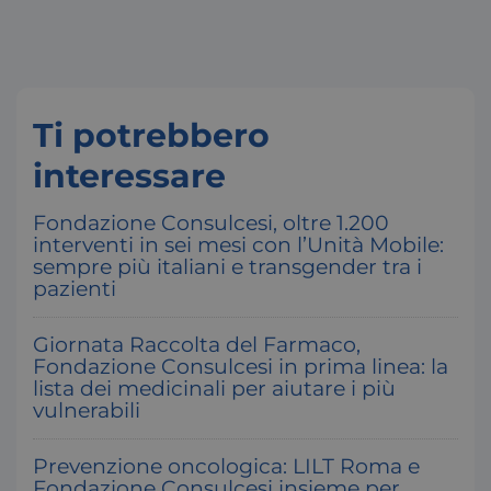
Google Privacy Policy
_ga
1
Google LLC
Ti potrebbero
.consulcesi.it
interessare
Fondazione Consulcesi, oltre 1.200
interventi in sei mesi con l’Unità Mobile:
sempre più italiani e transgender tra i
pazienti
Giornata Raccolta del Farmaco,
Fondazione Consulcesi in prima linea: la
lista dei medicinali per aiutare i più
vulnerabili
Prevenzione oncologica: LILT Roma e
Fondazione Consulcesi insieme per