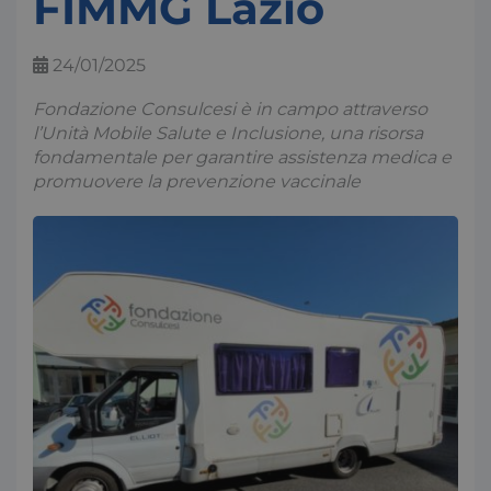
FIMMG Lazio
24/01/2025
Fondazione Consulcesi è in campo attraverso
l’Unità Mobile Salute e Inclusione, una risorsa
fondamentale per garantire assistenza medica e
promuovere la prevenzione vaccinale