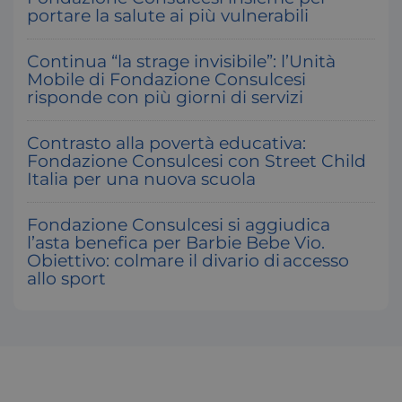
portare la salute ai più vulnerabili
Continua “la strage invisibile”: l’Unità
Mobile di Fondazione Consulcesi
risponde con più giorni di servizi
Contrasto alla povertà educativa:
Fondazione Consulcesi con Street Child
__cf_bm
2
Cloudflare Inc.
.hubspot.com
Italia per una nuova scuola
s
Fondazione Consulcesi si aggiudica
l’asta benefica per Barbie Bebe Vio.
Obiettivo: colmare il divario di accesso
allo sport
x-ms-cpim-
.access.consulcesi.it
S
cache|yzmutroz00mpsyvmlz7hra_0