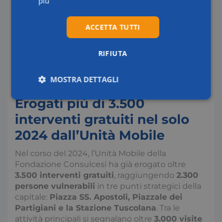
più
“L’emergenza colpisce le fasce più vulnerabili
della popolazione e cresce ogni giorno di più e
per questo, per il 2025, abbiamo in programma
ACCETTA TUTTI
di aumentare il numero di piazze raggiunte e di
intensificare l’attività preventiva, che svolgiamo
RIFIUTA
insieme alla Fimmg Lazio”. Lo dichiara
Simone
Colombati
, Presidente della Fondazione
Consulcesi.
MOSTRA DETTAGLI
Erogati più di 3.500
Necessari
Statistici
Marketing
interventi gratuiti nel solo
2024 dall’Unità Mobile
Preferenze
Nel corso del 2024, l’Unità Mobile della
Fondazione Consulcesi ha già erogato oltre
3.500 interventi gratuiti
, raggiungendo
2.300
persone vulnerabili
in tre punti strategici della
capitale:
Piazza SS. Apostoli, Piazzale dei
Partigiani e la Stazione Tuscolana
. Tra le
Necessari
Statistici
Marketing
attività principali si segnalano oltre
3.000 visite