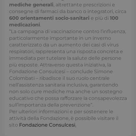
Preferenze
mediche generali
, altrettante prescrizioni e
consegne di farmaci da banco o integratori, circa
I cookie necessari contribuiscono a rendere fruibile il
sito web abilitandone funzionalità di base quali la
600 orientamenti socio-sanitari
e più di
100
navigazione sulle pagine e l'accesso alle aree
medicazioni
.
protette del sito. Il sito web non è in grado di
“La campagna di vaccinazione contro l’influenza,
funzionare correttamente senza questi cookie.
particolarmente importante in un inverno
Nome
Fornitore / Dominio
S
caratterizzato da un aumento dei casi di virus
x-ms-cpim-csrf
S
Microsoft
respiratori, rappresenta una risposta concreta e
.access.consulcesi.it
immediata per tutelare la salute delle persone
più esposte. Attraverso questa iniziativa, la
Fondazione Consulcesi – conclude Simone
Colombati – ribadisce il suo ruolo centrale
nell’assistenza sanitaria inclusiva, garantendo
non solo cure mediche ma anche un sostegno
educativo che possa rafforzare la consapevolezza
sull’importanza della prevenzione”.
__cf_bm
2
Cloudflare Inc.
Per ulteriori informazioni e per sostenere le
.hs-analytics.net
s
attività della Fondazione, è possibile visitare il
sito
Fondazione Consulcesi
.