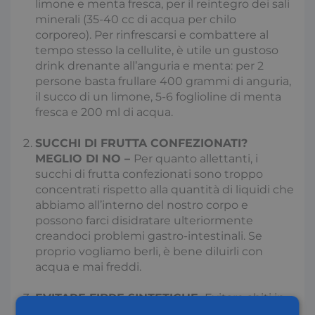
limone e menta fresca, per il reintegro dei sali
minerali (35-40 cc di acqua per chilo
corporeo). Per rinfrescarsi e combattere al
tempo stesso la cellulite, è utile un gustoso
drink drenante all’anguria e menta: per 2
persone basta frullare 400 grammi di anguria,
il succo di un limone, 5-6 foglioline di menta
fresca e 200 ml di acqua.
SUCCHI DI FRUTTA CONFEZIONATI?
MEGLIO DI NO –
Per quanto allettanti, i
succhi di frutta confezionati sono troppo
concentrati rispetto alla quantità di liquidi che
abbiamo all’interno del nostro corpo e
possono farci disidratare ulteriormente
creandoci problemi gastro-intestinali. Se
proprio vogliamo berli, è bene diluirli con
acqua e mai freddi.
EVITARE FIBRE SINTETICHE.
Evitare abiti in
fibre sintetiche, poliestere e nylon e