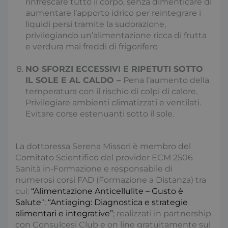
rinfrescare tutto il corpo, senza dimenticare di
aumentare l’apporto idrico per reintegrare i
liquidi persi tramite la sudorazione,
privilegiando un’alimentazione ricca di frutta
e verdura mai freddi di frigorifero
__cf_bm
2
Cloudflare Inc.
.hs-analytics.net
NO SFORZI ECCESSIVI E RIPETUTI SOTTO
s
IL SOLE E AL CALDO –
Pena l’aumento della
temperatura con il rischio di colpi di calore.
Privilegiare ambienti climatizzati e ventilati.
Google Privacy Policy
Evitare corse estenuanti sotto il sole.
La dottoressa Serena Missori è membro del
Comitato Scientifico del provider ECM 2506
_ga
1
Google LLC
.consulcesi.it
Sanità in-Formazione e responsabile di
numerosi corsi FAD (Formazione a Distanza) tra
cui:
“Alimentazione Anticellulite – Gusto è
Salute
“;
“Antiaging: Diagnostica e strategie
alimentari e integrative”
; realizzati in partnership
con Consulcesi Club e on line gratuitamente sul