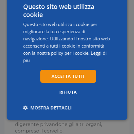
Questo sito web utilizza
prediligere abiti in cotone e lino, ma anche la
viscosa, che lasciano traspirare meglio la
cookie
nostra pelle e non fanno aumentare la
Questo sito web utilizza i cookie per
temperatura corporea.
migliorare la tua esperienza di
navigazione. Utilizzando il nostro sito web
TESTA SEMPRE PROTETTA CON UN
CAPPELLO BAGNATO –
Il miglior modo per
acconsenti a tutti i cookie in conformità
proteggere la testa è quello di bagnare un
con la nostra policy per i cookie.
Leggi di
cappello di cotone con la tesa rigida che sarà
più
indossato proprio in occasione di camminate
sotto il sole o se ci si espone in spiaggia.
ACCETTA TUTTI
ARGINARE LA FAME CON SPUNTINI,
VIETATE LE ABBUFFATE –
Contro i sintomi di
RIFIUTA
insolazione e colpo di calore è utile mangiare
poco e spesso. È bene non abbuffarsi perché
MOSTRA DETTAGLI
la digestione diventa impegnativa e quindi
richiama più sangue all’interno dell’apparato
Necessari
Statistici
Marketing
digerente privandone gli altri organi,
compreso il cervello.