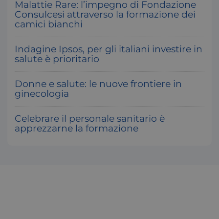
Malattie Rare: l’impegno di Fondazione
Consulcesi attraverso la formazione dei
camici bianchi
Indagine Ipsos, per gli italiani investire in
salute è prioritario
x-ms-cpim-
.access.consulcesi.it
S
cache|yzmutroz00mpsyvmlz7hra_0
Donne e salute: le nuove frontiere in
ginecologia
Celebrare il personale sanitario è
__cf_bm
2
Cloudflare Inc.
.hubspotusercontent-
apprezzarne la formazione
s
na1.net
visid_incap_2921979
.certid.it