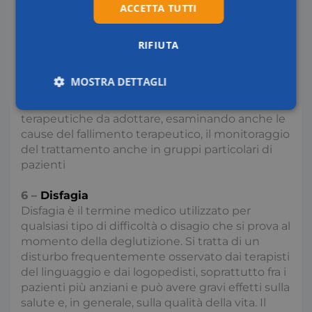
ACCETTA TUTTI
5 –
Epatite B
Circa un terzo della popolazione mondiale ha
avuto o sta facendo i conti con una infezione da
RIFIUTA
HBV. L’epatite cronica da HBV può diventare
cirrosi o epatocarcinoma. Il corso “Epatite B”, del
MOSTRA DETTAGLI
valore di 2 crediti formativi, guida il medico verso
la corretta scelta delle differenti strategie
Necessari
Statistici
Marketing
terapeutiche da adottare, esaminando anche le
cause del fallimento terapeutico, il monitoraggio
del trattamento anche in gruppi particolari di
pazienti
Preferenze
6 –
Disfagia
Disfagia è il termine medico utilizzato per
qualsiasi tipo di difficoltà o disagio che si prova al
momento della deglutizione. Si tratta di un
disturbo frequentemente osservato dai terapisti
Necessari
Statistici
Marketing
del linguaggio e dai logopedisti, soprattutto fra i
Preferenze
pazienti più anziani e può avere gravi effetti sulla
salute e, in generale, sulla qualità della vita. Il
I cookie necessari contribuiscono a rendere fruibile il