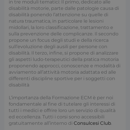
in tre moduli tematici: Il primo, dedicato alle
.hubspotusercontent-
s
na1.net
disabilità motorie, parte dalle patologie causa di
disabilità ponendo l’attenzione su quelle di
natura traumatica, in particolare le lesioni
midollari, la loro classificazione, trattamento e
sulla prevenzione delle complicanze. Il secondo
propone un focus degli studi e della ricerca
sull’evoluzione degli ausili per persone con
disabilità. Il terzo, infine, si propone di analizzare
visid_incap_2921979
.certid.it
gli aspetti ludo-terapeutici della pratica motoria
proponendo approcci, conoscenze e modalità di
avviamento all’attività motoria adattata ed alle
differenti discipline sportive per i soggetti con
disabilità
FPGSID
2
Google
L’importanza della Formazione ECM è per noi
.consulcesi.it
s
fondamentale al fine di tutelare gli interessi di
tutti i medici e offrire loro un servizio di qualità
ed eccellenza. Tutti i corsi sono accessibili
gratuitamente all’interno di
Consulcesi Club
.