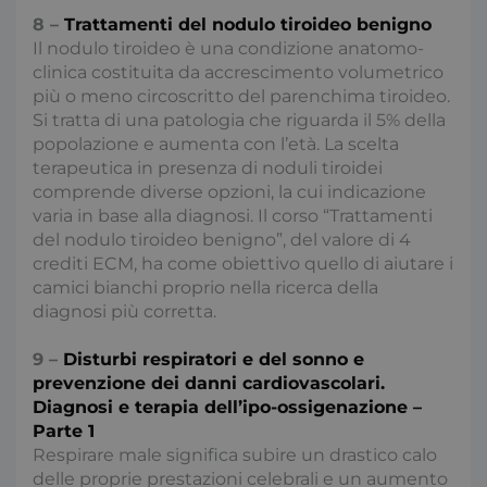
8 –
Trattamenti del nodulo tiroideo benigno
Il nodulo tiroideo è una condizione anatomo-
_ga
1
clinica costituita da accrescimento volumetrico
Google LLC
.consulcesi.it
più o meno circoscritto del parenchima tiroideo.
Si tratta di una patologia che riguarda il 5% della
popolazione e aumenta con l’età. La scelta
terapeutica in presenza di noduli tiroidei
comprende diverse opzioni, la cui indicazione
varia in base alla diagnosi. Il corso “Trattamenti
del nodulo tiroideo benigno”, del valore di 4
crediti ECM, ha come obiettivo quello di aiutare i
camici bianchi proprio nella ricerca della
diagnosi più corretta.
9 –
Disturbi respiratori e del sonno e
prevenzione dei danni cardiovascolari.
Diagnosi e terapia dell’ipo-ossigenazione –
Parte 1
Respirare male significa subire un drastico calo
delle proprie prestazioni celebrali e un aumento