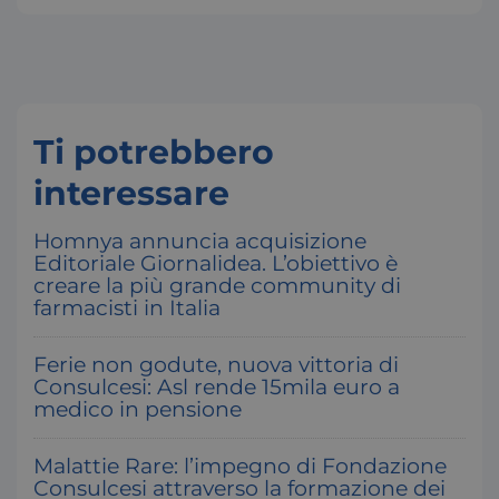
_tteu
www.consulcesi.it
1
_ga_43LZ6EVDJX
1
Google LLC
.consulcesi.it
Ti potrebbero
VISITOR_PRIVACY_METADATA
5
YouTube
interessare
se
.youtube.com
Homnya annuncia acquisizione
Editoriale Giornalidea. L’obiettivo è
creare la più grande community di
farmacisti in Italia
Ferie non godute, nuova vittoria di
Consulcesi: Asl rende 15mila euro a
medico in pensione
Malattie Rare: l’impegno di Fondazione
Consulcesi attraverso la formazione dei