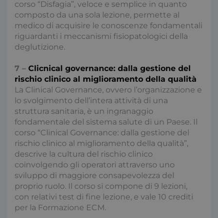
corso “Disfagia”, veloce e semplice in quanto
sito web abilitandone funzionalità di base quali la
navigazione sulle pagine e l'accesso alle aree
composto da una sola lezione, permette al
protette del sito. Il sito web non è in grado di
medico di acquisire le conoscenze fondamentali
funzionare correttamente senza questi cookie.
riguardanti i meccanismi fisiopatologici della
Nome
Fornitore / Dominio
S
deglutizione.
x-ms-cpim-csrf
S
Microsoft
.access.consulcesi.it
7 –
Clicnical governance: dalla gestione del
rischio clinico al miglioramento della qualità
La Clinical Governance, ovvero l’organizzazione e
lo svolgimento dell’intera attività di una
struttura sanitaria, è un ingranaggio
fondamentale del sistema salute di un Paese. Il
corso “Clinical Governance: dalla gestione del
rischio clinico al miglioramento della qualità”,
descrive la cultura del rischio clinico
__cf_bm
2
Cloudflare Inc.
.hs-analytics.net
coinvolgendo gli operatori attraverso uno
s
sviluppo di maggiore consapevolezza del
proprio ruolo. Il corso si compone di 9 lezioni,
con relativi test di fine lezione, e vale 10 crediti
Google Privacy Policy
per la Formazione ECM.