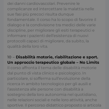
dei danni cardiovascolari. Prevenire le
complicanze ed intercettare la malattia nelle
sue fasi più precoci risulta dunque
fondamentale. Il corso ha lo scopo di favorire il
dialogo e la condivisione tra medici delle varie
discipline, per migliorare gli esiti terapeutici e
__cf_bm
2
Cloudflare Inc.
informare i pazienti dell’esistenza di nuovi
.hubspot.com
s
protocolli capaci di migliorare, da subito, la
qualità della loro vita.
10 –
Disabilità motorie, riabilitazione e sport.
Un approccio terapeutico globale – No Limits
Il corso affronta il tema delle disabilità motorie
dal punto di vista clinico e psicologico. In
particolare, si sofferma sull’evoluzione della
x-ms-cpim-
.access.consulcesi.it
S
ricerca in ambito tecnologico per gli ausili e
cache|yzmutroz00mpsyvmlz7hra_0
l’assistenza alle persone con disabilità a
sostegno della loro autonomia nel quotidiano,
nelle relazioni sociali e nelle loro attività, anche
sportive. Il percorso didattico proposto si articola
__cf_bm
2
Cloudflare Inc.