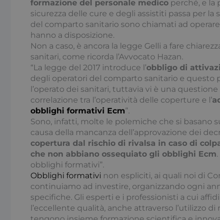
formazione del personale medico
perché, e la 
sicurezza delle cure e degli assistiti passa per la 
__cf_bm
del comparto sanitario sono chiamati ad operare
hanno a disposizione.
Non a caso, è ancora la legge Gelli a fare chiarezz
_ga
sanitari, come ricorda l’Avvocato Hazan.
“La legge del 2017 introduce l’
obbligo di attivaz
degli operatori del comparto sanitario e questo pr
l’operato dei sanitari, tuttavia vi è una question
correlazione tra l’operatività delle coperture e l’
a
obblighi formativi Ecm
”.
Sono, infatti, molte le polemiche che si basano 
causa della mancanza dell’approvazione dei decret
__cf_bm
copertura dal rischio di rivalsa in caso di co
che non abbiano ossequiato gli obblighi Ecm
obblighi formativi”.
x-ms-cpim-
Obblighi formativi
non espliciti, ai quali noi di 
cache|yzmutroz00
continuiamo ad investire, organizzando ogni ann
__cf_bm
specifiche. Gli esperti e i professionisti a cui aff
l’eccellente qualità, anche attraverso l’utilizzo 
tengono insieme formazione scientifica e innova