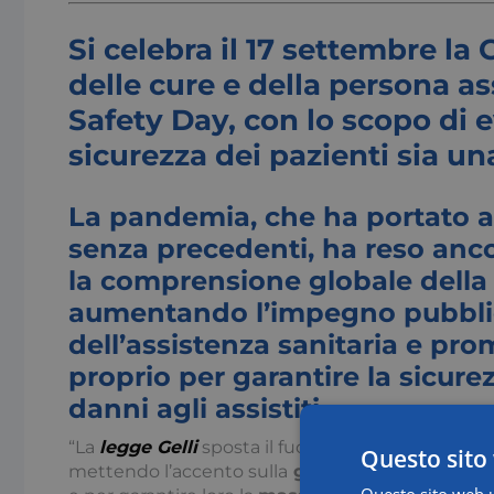
Si celebra il 17 settembre la 
delle cure e della persona as
Safety Day, con lo scopo di 
sicurezza dei pazienti sia una
La pandemia, che ha portato 
senza precedenti, ha reso anco
la comprensione globale della 
aumentando l’impegno pubblic
dell’assistenza sanitaria e pr
proprio per garantire la sicurez
danni agli assistiti.
“La
legge Gelli
sposta il fuoco dalla responsabilità
Questo sito 
mettendo l’accento sulla
gestione preventiva
,
Questo sito web ut