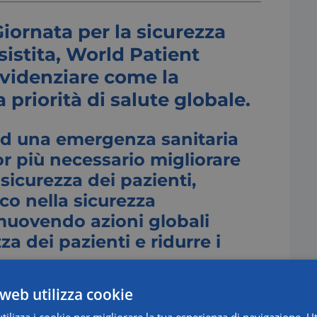
Giornata per la sicurezza
sistita, World Patient
evidenziare come la
 priorità di salute globale.
ad una emergenza sanitaria
r più necessario migliorare
sicurezza dei pazienti,
o nella sicurezza
omuovendo azioni globali
za dei pazienti e ridurre i
 risarcitoria alla sanità responsabile,
web utilizza cookie
 proprio per
tutelare i pazienti
da danni clinici
ilizza i cookie per migliorare la tua esperienza di navigazione. Ut