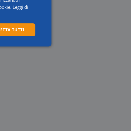
ookie.
Leggi di
ETTA TUTTI
Preferenze
igazione sulle pagine
kie.
to per prevenire gli
Forgery (CSRF),
ione client con il