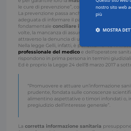
e per garantire loro la
massima sicurezza nel pe
nostro sito web ac
le cure di prevenzione”, così l’avvocato Maurizio 
La prevenzione passa anche per la
corretta com
più
adeguata di informare il paziente stesso del perc
fondamentale
conciliare il tempo della comun
MOSTRA DET
volte, la mancanza di assunzione di responsabili
attraverso la denuncia di una inefficace o somma
Nella legge Gelli, infatti, è perfettamente rintracc
Necessari
professionale del medico
e dell’operatore sanit
rispondono in prima persona in termini giudiziali
Ed è proprio la Legge 24 dell’8 marzo 2017 a sott
“Promuovere e attuare un’informazione sanita
prudente, fondata sulle conoscenze scientifi
alimentino aspettative o timori infondati o,
I cookie necessari con
e l'accesso alle aree 
pregiudizio dell’interesse generale”.
Nome
x-ms-cpim-csrf
La
corretta informazione sanitaria
presuppon