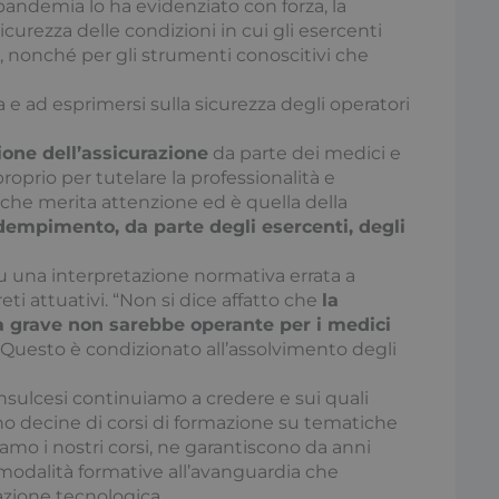
pandemia lo ha evidenziato con forza, la
server sia unica e sicura.
sicurezza delle condizioni in cui gli esercenti
29 minuti
Questo cookie viene utilizz
Cloudflare Inc.
, nonché per gli strumenti conoscitivi che
59
tra umani e bot. Ciò è vanta
.hs-analytics.net
secondi
Web, al fine di effettuare ra
sull'utilizzo del proprio sit
a e ad esprimersi sulla sicurezza degli operatori
1 anno 1
Questo nome di cookie è as
Google LLC
mese
Universal Analytics, che è
.consulcesi.it
ione dell’assicurazione
da parte dei medici e
significativo del servizio di 
Google Privacy Policy
comunemente utilizzato da
oprio per tutelare la professionalità e
cookie viene utilizzato per 
unici assegnando un numer
e che merita attenzione ed è quella della
modo casuale come identific
dempimento, da parte degli esercenti, degli
incluso in ogni richiesta di 
utilizzato per calcolare i dati
sessioni e campagne per i ra
su una interpretazione normativa errata a
siti.
i attuativi. “Non si dice affatto che
la
29 minuti
Questo cookie viene utilizz
Cloudflare Inc.
lpa grave non sarebbe operante per i medici
59
tra umani e bot. Ciò è vanta
.hubspot.com
secondi
Web, al fine di effettuare ra
. Questo è condizionato all’assolvimento degli
sull'utilizzo del proprio sit
.access.consulcesi.it
Sessione
Questo cookie tecnico viene
Consulcesi continuiamo a credere e sui quali
mpsyvmlz7hra_0
Microsoft Azure B2C per gest
o decine di corsi di formazione su tematiche
29 minuti
Questo cookie viene utilizz
Cloudflare Inc.
idiamo i nostri corsi, ne garantiscono da anni
57
tra umani e bot. Ciò è vanta
.hubspotusercontent-
secondi
Web, al fine di effettuare ra
na1.net
di modalità formative all’avanguardia che
sull'utilizzo del proprio sit
zione tecnologica.