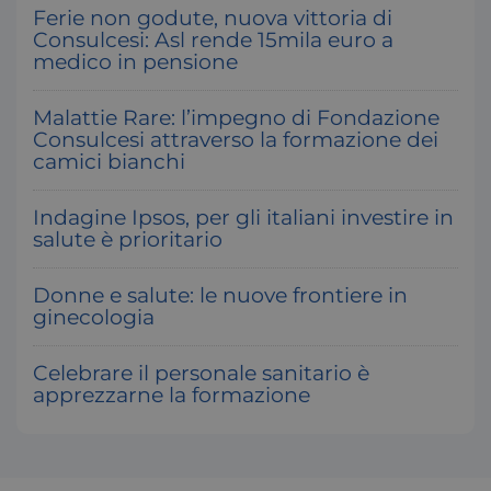
Ferie non godute, nuova vittoria di
Consulcesi: Asl rende 15mila euro a
Google Privacy Policy
medico in pensione
Malattie Rare: l’impegno di Fondazione
Consulcesi attraverso la formazione dei
_ga
1
Google LLC
camici bianchi
.consulcesi.it
Indagine Ipsos, per gli italiani investire in
salute è prioritario
Donne e salute: le nuove frontiere in
ginecologia
Celebrare il personale sanitario è
apprezzarne la formazione