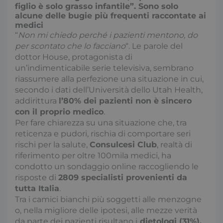
figlio è solo grasso infantile”. Sono solo
alcune delle bugie più frequenti raccontate ai
medici
“
Non mi chiedo perché i pazienti mentono, do
per scontato che lo facciano
“. Le parole del
dottor House, protagonista di
un’indimenticabile serie televisiva, sembrano
riassumere alla perfezione una situazione in cui,
secondo i dati dell’Università dello Utah Health,
addirittura
l’80% dei pazienti non è sincero
con il proprio medico
.
Per fare chiarezza su una situazione che, tra
reticenza e pudori, rischia di comportare seri
rischi per la salute,
Consulcesi Club
, realtà di
riferimento per oltre 100mila medici, ha
condotto un sondaggio online raccogliendo le
risposte di
2809 specialisti provenienti da
tutta Italia
.
Tra i camici bianchi più soggetti alle menzogne
o, nella migliore delle ipotesi, alle mezze verità
da parte dei pazienti risultano i
dietologi (31%),