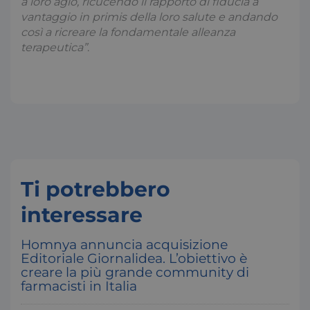
a loro agio, ricucendo il rapporto di fiducia a
vantaggio in primis della loro salute e andando
Preferenze
così a ricreare la fondamentale alleanza
I cookie necessari contribuiscono a rendere fruibile il
terapeutica”
.
sito web abilitandone funzionalità di base quali la
navigazione sulle pagine e l'accesso alle aree
protette del sito. Il sito web non è in grado di
funzionare correttamente senza questi cookie.
Nome
Fornitore / Dominio
S
x-ms-cpim-csrf
S
Microsoft
.access.consulcesi.it
Ti potrebbero
interessare
Homnya annuncia acquisizione
Editoriale Giornalidea. L’obiettivo è
__cf_bm
2
Cloudflare Inc.
creare la più grande community di
.hs-analytics.net
farmacisti in Italia
s