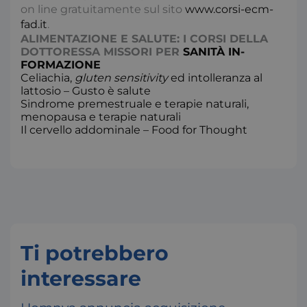
x-ms-cpim-csrf
S
on line gratuitamente sul sito
www.corsi-ecm-
Microsoft
.access.consulcesi.it
fad.it
.
ALIMENTAZIONE E SALUTE: I CORSI DELLA
DOTTORESSA MISSORI PER
SANITÀ IN-
FORMAZIONE
Celiachia,
gluten sensitivity
ed intolleranza al
lattosio – Gusto è salute
Sindrome premestruale e terapie naturali,
menopausa e terapie naturali
Il cervello addominale – Food for Thought
__cf_bm
2
Cloudflare Inc.
.hs-analytics.net
s
Google Privacy Policy
Ti potrebbero
interessare
_ga
1
Google LLC
.consulcesi.it