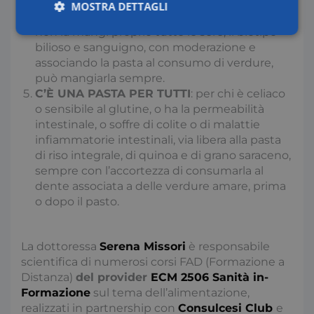
bella spaghettata a ogni pasto, il biotipo
MOSTRA DETTAGLI
linfatico che deve perdere peso è meglio che
non la mangi proprio tutte le sere, il biotipo
Necessari
Statistici
Marketing
bilioso e sanguigno, con moderazione e
associando la pasta al consumo di verdure,
può mangiarla sempre.
Preferenze
C’È UNA PASTA PER TUTTI
: per chi è celiaco
o sensibile al glutine, o ha la permeabilità
intestinale, o soffre di colite o di malattie
infiammatorie intestinali, via libera alla pasta
di riso integrale, di quinoa e di grano saraceno,
sempre con l’accortezza di consumarla al
dente associata a delle verdure amare, prima
Necessari
Statistici
Marketing
o dopo il pasto.
Preferenze
I cookie necessari contribuiscono a rendere fruibile il
La dottoressa
Serena Missori
è responsabile
sito web abilitandone funzionalità di base quali la
navigazione sulle pagine e l'accesso alle aree
scientifica di numerosi corsi FAD (Formazione a
protette del sito. Il sito web non è in grado di
Distanza)
del provider
ECM 2506 Sanità in-
funzionare correttamente senza questi cookie.
Formazione
sul tema dell’alimentazione,
Nome
Fornitore / Dominio
S
realizzati in partnership con
Consulcesi Club
e