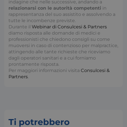
indagine che nelle successive, andando a
relazionarsi con le autorità competenti
in
rappresentanza del suo assistito e assolvendo a
tutte le incombenze previste.
Durante il
Webinar di Consulcesi & Partners
diamo risposta alle domande di medici e
professionisti che chiedono consigli su come
muoversi in caso di contenzioso per malpractice,
__cf_bm
2
Cloudflare Inc.
attingendo alle tante richieste che riceviamo
.hs-analytics.net
s
dagli operatori sanitari e a cui forniamo
prontamente risposta.
Per maggiori informazioni visita
Consulcesi &
Google Privacy Policy
Partners
.
_ga
1
Google LLC
.consulcesi.it
Ti potrebbero