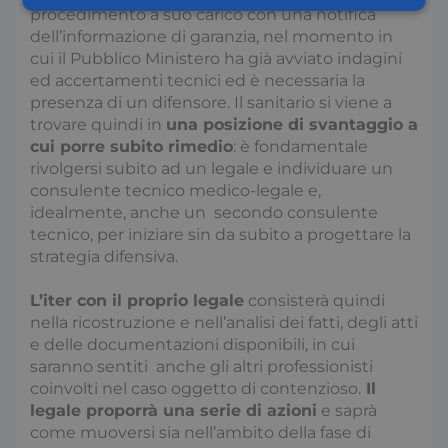
Necessari
Statistici
Marketing
procedimento a suo carico con una notifica
dell’informazione di garanzia, nel momento in
cui il Pubblico Ministero ha già avviato indagini
ed accertamenti tecnici ed è necessaria la
Preferenze
presenza di un difensore. Il sanitario si viene a
trovare quindi in
una posizione di svantaggio a
cui porre subito rimedio
: è fondamentale
rivolgersi subito ad un legale e individuare un
consulente tecnico medico-legale e,
idealmente, anche un secondo consulente
Necessari
Statistici
Marketing
tecnico, per iniziare sin da subito a progettare la
strategia difensiva.
Preferenze
I cookie necessari contribuiscono a rendere fruibile il
L’iter con il proprio legale
consisterà quindi
sito web abilitandone funzionalità di base quali la
nella ricostruzione e nell’analisi dei fatti, degli atti
navigazione sulle pagine e l'accesso alle aree
e delle documentazioni disponibili, in cui
protette del sito. Il sito web non è in grado di
funzionare correttamente senza questi cookie.
saranno sentiti anche gli altri professionisti
coinvolti nel caso oggetto di contenzioso.
Il
Nome
Fornitore / Dominio
S
legale proporrà una serie di azioni
e saprà
x-ms-cpim-csrf
S
Microsoft
come muoversi sia nell’ambito della fase di
.access.consulcesi.it