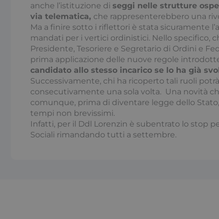
anche l’istituzione di
seggi nelle strutture ospe
I cookie necessari con
via telematica,
che rappresenterebbero una rivo
e l'accesso alle aree 
Ma a finire sotto i riflettori è stata sicurament
mandati per i vertici ordinistici. Nello specifico, 
Nome
Presidente, Tesoriere e Segretario di Ordini e Fede
x-ms-cpim-csrf
prima applicazione delle nuove regole introdott
candidato allo stesso incarico se lo ha già sv
Successivamente, chi ha ricoperto tali ruoli potrà
__cf_bm
consecutivamente una sola volta. Una novità che 
comunque, prima di diventare legge dello Stato, 
tempi non brevissimi.
_ga
Infatti, per il Ddl Lorenzin è subentrato lo stop p
Sociali rimandando tutti a settembre.
__cf_bm