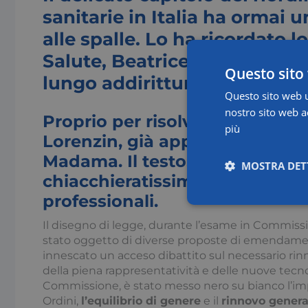
sanitarie in Italia ha ormai 
alle spalle. Lo ha ricordato l
Salute, Beatrice Lorenzin, ch
Questo sito 
lungo addirittura 15 anni.
Questo sito web ut
nostro sito web ac
Proprio per risolvere la questi
più
Lorenzin, già approvato in pri
Madama. Il testo, tra le altre c
MOSTRA DET
chiacchieratissimo tema della 
professionali.
Necessari
Il disegno di legge, durante l’esame in Commissio
stato oggetto di diverse proposte di emendamen
innescato un acceso dibattito sul necessario ri
della piena rappresentatività e delle nuove tecn
Commissione, è stato messo nero su bianco l’imp
Ordini,
l’equilibrio di genere
e il
rinnovo genera