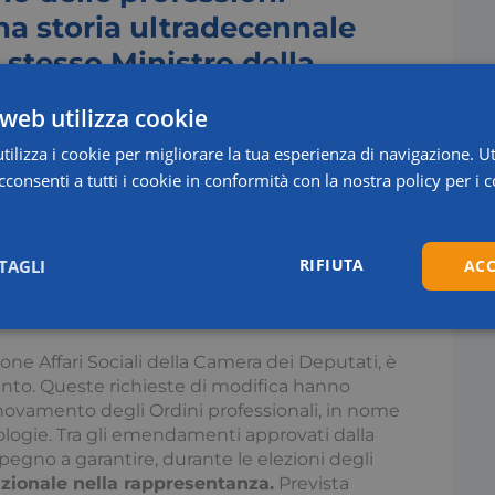
una storia ultradecennale
o stesso Ministro della
e ha parlato di un dibattito
web utilizza cookie
ilizza i cookie per migliorare la tua esperienza di navigazione. Ut
consenti a tutti i cookie in conformità con la nostra policy per i c
one, è nato il cosiddetto Ddl
ma lettura da Palazzo
ose, affronta anche il
RIFIUTA
TAGLI
ACC
riforma degli Ordini
Statistici
Marketing
ne Affari Sociali della Camera dei Deputati, è
to. Queste richieste di modifica hanno
nnovamento degli Ordini professionali, in nome
ologie. Tra gli emendamenti approvati dalla
egno a garantire, durante le elezioni degli
zionale nella rappresentanza.
Prevista
Necessari
Statistici
Marketing
Preferenze