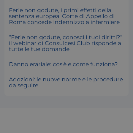
x-ms-cpim-csrf
Microsoft
.access.consulcesi.it
Ferie non godute, i primi effetti della
sentenza europea: Corte di Appello di
Roma concede indennizzo a infermiere
“Ferie non godute, conosci i tuoi diritti?”
il webinar di Consulcesi Club risponde a
tutte le tue domande
__cf_bm
Cloudflare Inc.
Danno erariale: cos’è e come funziona?
.hs-analytics.net
Google Privacy Policy
Adozioni: le nuove norme e le procedure
da seguire
_ga
Google LLC
.consulcesi.it