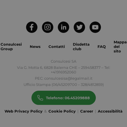
__cf_bm
Cloudflare Inc.
.hubspot.com
Mappa
Consulcesi
Disdetta
News
Contatti
FAQ
del
Group
club
sito
Consulcesi SA
x-ms-cpim-
.access.consulcesi.it
Via G. Motta 6, 6828 Balerna CHE – 259458377 – Tel:
cache|yzmutroz00mpsyvmlz7hra_0
+41916952060
PEC:
consulcesisa@legalmail.it
Ufficio Stampa (06/45209700 – 328/4812859)
__cf_bm
Cloudflare Inc.
Telefono: 06.45209888
.hubspotusercontent-
na1.net
Web Privacy Policy
&
Cookie Policy
|
Career
|
Accessibilità