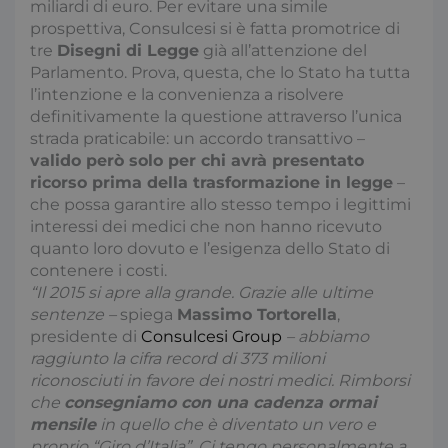
miliardi di euro. Per evitare una simile
prospettiva, Consulcesi si è fatta promotrice di
tre
Disegni di Legge
già all’attenzione del
Parlamento. Prova, questa, che lo Stato ha tutta
l’intenzione e la convenienza a risolvere
definitivamente la questione attraverso l’unica
strada praticabile: un accordo transattivo –
valido però solo per chi avrà presentato
ricorso prima della trasformazione in legge
–
che possa garantire allo stesso tempo i legittimi
interessi dei medici che non hanno ricevuto
quanto loro dovuto e l’esigenza dello Stato di
contenere i costi.
“Il 2015 si apre alla grande. Grazie alle ultime
sentenze –
spiega
Massimo Tortorella
,
presidente di
Consulcesi Group
– abbiamo
raggiunto la cifra record di 373 milioni
riconosciuti in favore dei nostri medici. Rimborsi
che
consegniamo con una cadenza ormai
mensile
in quello che è diventato un vero e
proprio “Giro d’Italia”. Ci tengo personalmente a