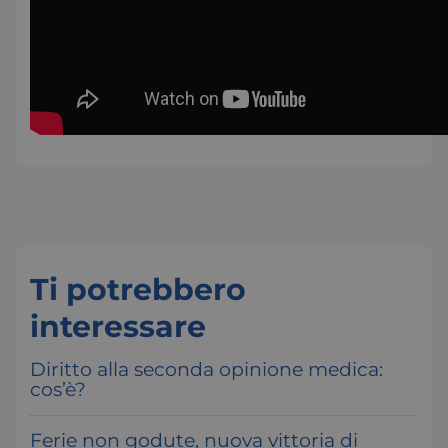
Google Privacy Policy
_ga
Google LLC
.consulcesi.it
Ti potrebbero
interessare
Diritto alla seconda opinione medica:
cos’è?
Ferie non godute, nuova vittoria di