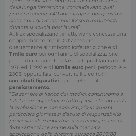
ripercussioni sui colleghi medici, che a causa
della lunga formazione, concludevano quel
percorso anche a 40 anni. Proprio per questo è
ancora più grave che non fossero remunerati
durante la scuola post laurea
“.
Agli ex specializzandi, infatti, viene concessa una
doppia chance con il Ddl: accedere
direttamente al rimborso forfettario, che è di
11mila euro
per ogni anno di specializzazione
per chi ha frequentato la scuola post laurea tra il
1978 ed il 1993 e di
10mila euro
per il periodo 94-
2006, oppure farsi convertire il credito in
contributi figurativi
per accelerare il
pensionamento
.
“
Da sempre al fianco dei medici, continuiamo a
tutelarli e supportarli in tutto quello che riguarda
la professione e non solo. Proprio in questa
particolare giornata si discute di responsabilità
professionale e copertura assicurativa, ma resta
forte l’attenzione anche sulla mancata
applicazione della direttiva europea 2003/88