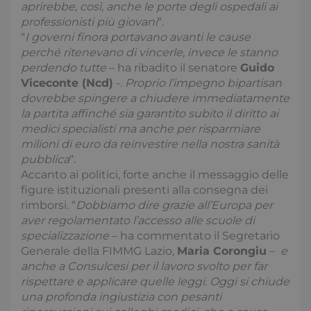
aprirebbe, così, anche le porte degli ospedali ai
professionisti più giovani
“.
“
I governi finora portavano avanti le cause
perché ritenevano di vincerle, invece le stanno
perdendo tutte
– ha ribadito il senatore
Guido
Viceconte (Ncd)
-.
Proprio l’impegno bipartisan
dovrebbe spingere a chiudere immediatamente
la partita affinché sia garantito subito il diritto ai
medici specialisti ma anche per risparmiare
milioni di euro da reinvestire nella nostra sanità
pubblica
“.
Accanto ai politici, forte anche il messaggio delle
figure istituzionali presenti alla consegna dei
rimborsi. “
Dobbiamo dire grazie all’Europa per
aver regolamentato l’accesso alle scuole di
specializzazione
– ha commentato il Segretario
Generale della FIMMG Lazio,
Maria Corongiu
–
e
anche a Consulcesi per il lavoro svolto per far
rispettare e applicare quelle leggi. Oggi si chiude
una profonda ingiustizia con pesanti