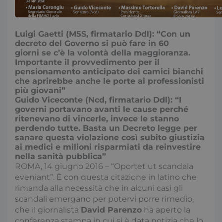
Luigi Gaetti (M5S, firmatario Ddl): “Con un
decreto del Governo si può fare in 60
giorni se c’è la volontà della maggioranza.
Importante il provvedimento per il
pensionamento anticipato dei camici bianchi
che aprirebbe anche le porte ai professionisti
più giovani”
Guido Viceconte (Ncd, firmatario Ddl): “I
governi portavano avanti le cause perché
ritenevano di vincerle, invece le stanno
perdendo tutte. Basta un Decreto legge per
sanare questa violazione così subito giustizia
ai medici e milioni risparmiati da reinvestire
nella sanità pubblica”
ROMA, 14 giugno 2016 – “Oportet ut scandala
eveniant”. È con questa citazione in latino che
rimanda alla necessità che in alcuni casi gli
scandali emergano per potervi porre rimedio,
che il giornalista
David Parenzo
ha aperto la
conferenza stampa in cui si è data notizia che lo