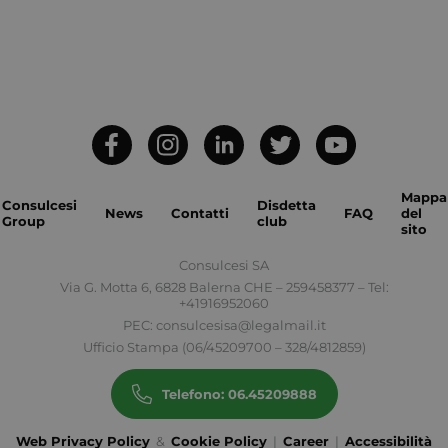
_tteu
www.consulcesi.it
_ga_43LZ6EVDJX
Google LLC
.consulcesi.it
Mappa
Consulcesi
Disdetta
News
Contatti
FAQ
del
Group
club
sito
Consulcesi SA
VISITOR_PRIVACY_METADATA
YouTube
.youtube.com
Via G. Motta 6, 6828 Balerna CHE – 259458377 – Tel:
+41916952060
PEC:
consulcesisa@legalmail.it
Ufficio Stampa (06/45209700 – 328/4812859)
Telefono: 06.45209888
Web Privacy Policy
&
Cookie Policy
|
Career
|
Accessibilità