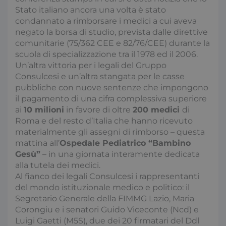
Stato italiano ancora una volta è stato
condannato a rimborsare i medici a cui aveva
negato la borsa di studio, prevista dalle direttive
comunitarie (75/362 CEE e 82/76/CEE) durante la
scuola di specializzazione tra il 1978 ed il 2006.
Un’altra vittoria per i legali del Gruppo
Consulcesi e un’altra stangata per le casse
pubbliche con nuove sentenze che impongono
il pagamento di una cifra complessiva superiore
ai
10 milioni
in favore di oltre
200 medici
di
Roma e del resto d’Italia che hanno ricevuto
materialmente gli assegni di rimborso – questa
mattina all’
Ospedale Pediatrico “Bambino
Gesù”
– in una giornata interamente dedicata
alla tutela dei medici.
Al fianco dei legali Consulcesi i rappresentanti
del mondo istituzionale medico e politico: il
Segretario Generale della FIMMG Lazio, Maria
Corongiu e i senatori Guido Viceconte (Ncd) e
Luigi Gaetti (M5S), due dei 20 firmatari del Ddl