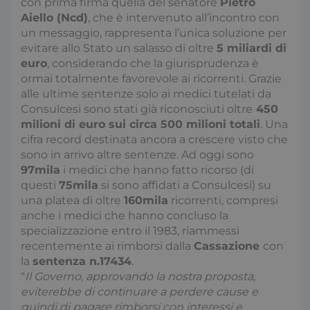
con prima firma quella del senatore
Pietro
Aiello (Ncd)
, che è intervenuto all’incontro con
un messaggio, rappresenta l’unica soluzione per
evitare allo Stato un salasso di oltre
5 miliardi di
euro
, considerando che la giurisprudenza è
ormai totalmente favorevole ai ricorrenti. Grazie
alle ultime sentenze solo ai medici tutelati da
Consulcesi sono stati già riconosciuti oltre
450
milioni di euro sui circa 500 milioni totali
. Una
cifra record destinata ancora a crescere visto che
sono in arrivo altre sentenze. Ad oggi sono
97mila
i medici che hanno fatto ricorso (di
questi
75mila
si sono affidati a Consulcesi) su
una platea di oltre
160mila
ricorrenti, compresi
anche i medici che hanno concluso la
specializzazione entro il 1983, riammessi
recentemente ai rimborsi dalla
Cassazione
con
la
sentenza n.17434
.
“
Il Governo, approvando la nostra proposta,
eviterebbe di continuare a perdere cause e
quindi di pagare rimborsi con interessi e