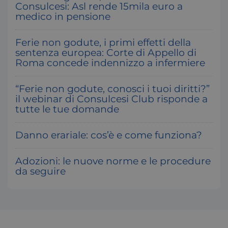
Consulcesi: Asl rende 15mila euro a
medico in pensione
Ferie non godute, i primi effetti della
sentenza europea: Corte di Appello di
Roma concede indennizzo a infermiere
“Ferie non godute, conosci i tuoi diritti?”
il webinar di Consulcesi Club risponde a
tutte le tue domande
__cf_bm
Cloudflare Inc.
.hubspot.com
Danno erariale: cos’è e come funziona?
Adozioni: le nuove norme e le procedure
da seguire
x-ms-cpim-
.access.consulcesi.it